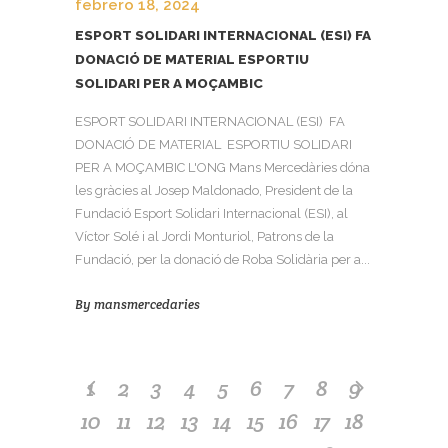
febrero 18, 2024
ESPORT SOLIDARI INTERNACIONAL (ESI) FA
DONACIÓ DE MATERIAL ESPORTIU
SOLIDARI PER A MOÇAMBIC
ESPORT SOLIDARI INTERNACIONAL (ESI) FA
DONACIÓ DE MATERIAL ESPORTIU SOLIDARI
PER A MOÇAMBIC L'ONG Mans Mercedàries dóna
les gràcies al Josep Maldonado, President de la
Fundació Esport Solidari Internacional (ESI), al
Víctor Solé i al Jordi Monturiol, Patrons de la
Fundació, per la donació de Roba Solidària per a...
By
mansmercedaries
1
2
3
4
5
6
7
8
9
10
11
12
13
14
15
16
17
18