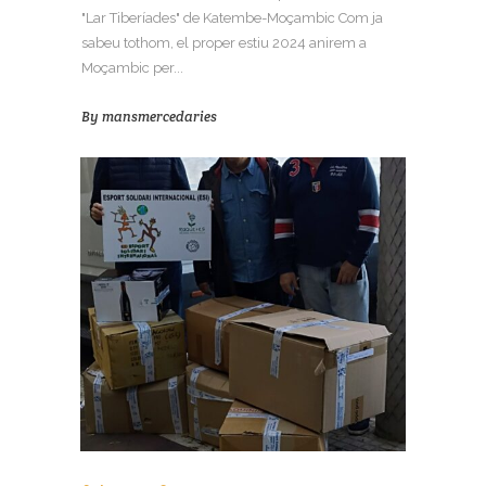
"Lar Tiberíades" de Katembe-Moçambic Com ja
sabeu tothom, el proper estiu 2024 anirem a
Moçambic per...
By
mansmercedaries