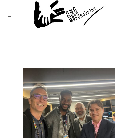
Mans
Mercedàries
/
Notícies
(Page 62)