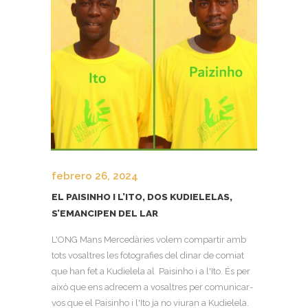
febrero 26, 2024
EL PAISINHO I L’ITO, DOS KUDIELELAS,
S’EMANCIPEN DEL LAR
L'ONG Mans Mercedàries volem compartir amb
tots vosaltres les fotografies del dinar de comiat
que han fet a Kudielela al Paisinho i a l'Ito. És per
això que ens adrecem a vosaltres per comunicar-
vos que el Paisinho i l'Ito ja no viuran a Kudielela.