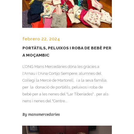
febrero 22, 2024
PORTÀTILS, PELUIXOS I ROBA DE BEBÈ PER
A MOÇAMBIC
L’ONG Mans Mercedàries dóna les gràcies a
l'Arnau i l'Aina Cortijo Sempere, alumnes del
Col·legi la Mercè de Martorell, i a la seva família,
per la donació de portàtils, peluixos i roba de
bebè per a les nenes del "Lar Tiberíades" , per als
nens i nenes del "Centre...
By
mansmercedaries