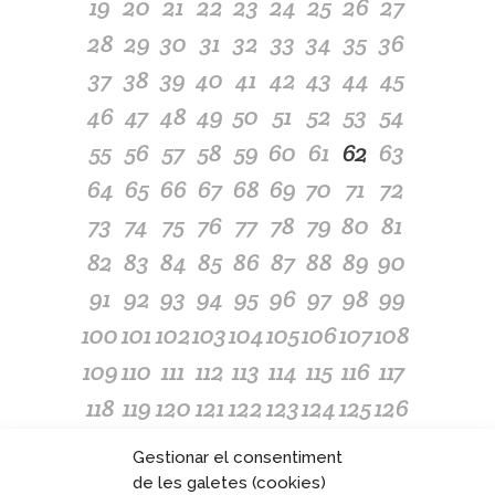
19
20
21
22
23
24
25
26
27
28
29
30
31
32
33
34
35
36
37
38
39
40
41
42
43
44
45
46
47
48
49
50
51
52
53
54
55
56
57
58
59
60
61
62
63
64
65
66
67
68
69
70
71
72
73
74
75
76
77
78
79
80
81
82
83
84
85
86
87
88
89
90
91
92
93
94
95
96
97
98
99
100
101
102
103
104
105
106
107
108
109
110
111
112
113
114
115
116
117
118
119
120
121
122
123
124
125
126
127
128
129
130
131
132
133
134
135
Gestionar el consentiment
136
137
138
139
140
141
142
143
144
de les galetes (cookies)