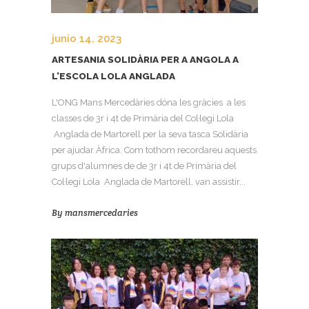
junio 14, 2023
ARTESANIA SOLIDÀRIA PER A ANGOLA A
L’ESCOLA LOLA ANGLADA
L'ONG Mans Mercedàries dóna les gràcies a les
classes de 3r i 4t de Primària del Col·legi Lola
Anglada de Martorell per la seva tasca Solidària
per ajudar Àfrica. Com tothom recordareu aquests
grups d'alumnes de de 3r i 4t de Primària del
Col·legi Lola Anglada de Martorell, van assistir...
By
mansmercedaries