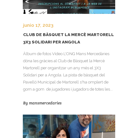
junio 17, 2023
CLUB DE BÀSQUET LA MERCÈ MARTORELL
3X3 SOLIDARI PER ANGOLA
Àlbum de fotos Vídeo L'ONG Mans Mercedàries
dóna les gràcies al Club de Bàsquet la Mercè
Martorell per organitzar un any més el 3X3
Solidari per a Angola. La pista de bàsquet del
Pavelló Municipal de Martorell s'ha omplert de
gom a gom de jugadores i jugadors de totes les...
By
mansmercedaries