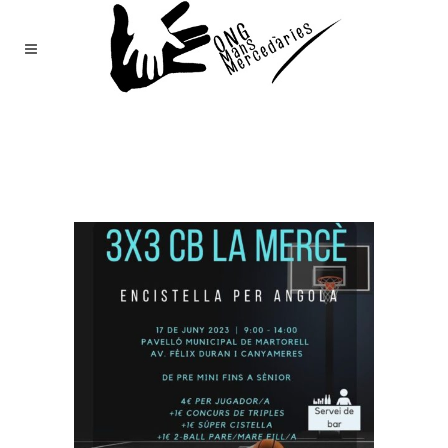
Mans
Mercedàries
/
Notícies
(Page 82)