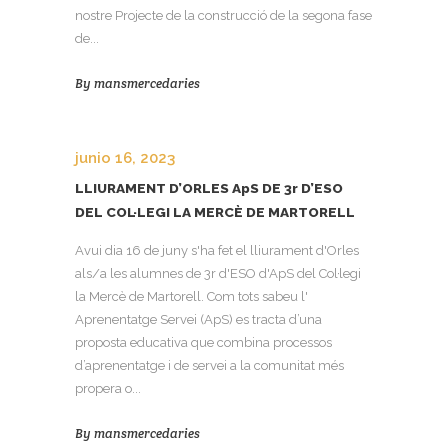
nostre Projecte de la construcció de la segona fase
de...
By
mansmercedaries
junio 16, 2023
LLIURAMENT D’ORLES ApS DE 3r D’ESO
DEL COL·LEGI LA MERCÈ DE MARTORELL
Avui dia 16 de juny s'ha fet el lliurament d'Orles
als/a les alumnes de 3r d'ESO d'ApS del Col·legi
la Mercè de Martorell. Com tots sabeu l'
Aprenentatge Servei (ApS) es tracta d’una
proposta educativa que combina processos
d’aprenentatge i de servei a la comunitat més
propera o...
By
mansmercedaries