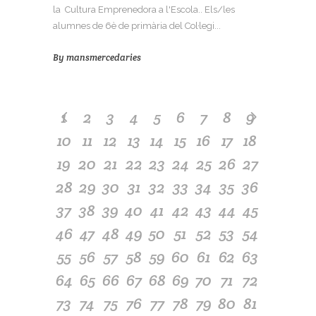
la Cultura Emprenedora a l'Escola.. Els/les
alumnes de 6è de primària del Col·legi...
By
mansmercedaries
1
2
3
4
5
6
7
8
9
10
11
12
13
14
15
16
17
18
19
20
21
22
23
24
25
26
27
28
29
30
31
32
33
34
35
36
37
38
39
40
41
42
43
44
45
46
47
48
49
50
51
52
53
54
55
56
57
58
59
60
61
62
63
64
65
66
67
68
69
70
71
72
73
74
75
76
77
78
79
80
81