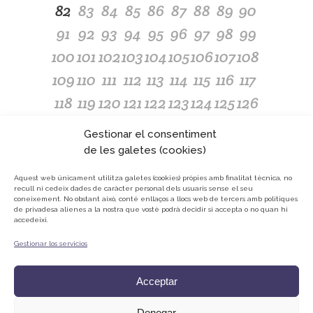
82
83
84
85
86
87
88
89
90
91
92
93
94
95
96
97
98
99
100
101
102
103
104
105
106
107
108
109
110
111
112
113
114
115
116
117
118
119
120
121
122
123
124
125
126
127
128
129
130
131
132
133
134
135
Gestionar el consentiment
136
137
138
139
140
141
142
143
144
de les galetes (cookies)
145
146
147
148
149
150
151
152
153
Aquest web únicament utilitza galetes (cookies) pròpies amb finalitat tècnica, no
recull ni cedeix dades de caràcter personal dels usuaris sense el seu
154
155
156
157
158
159
160
161
162
coneixement.
No obstant això, conté enllaços a llocs web de tercers amb polítiques
de privadesa alienes a la nostra que vostè podrà decidir si accepta o no quan hi
accedeixi.
Gestionar los servicios
© ONG Mans Mercedàries
Política de privacitat
Acceptar
Avís Legal
Cookies
Denegar