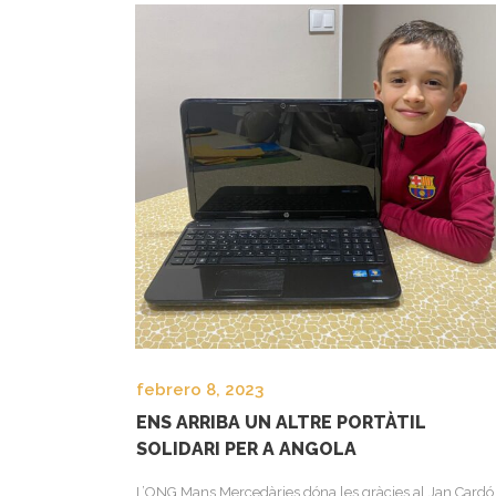
febrero 8, 2023
ENS ARRIBA UN ALTRE PORTÀTIL
SOLIDARI PER A ANGOLA
L’ONG Mans Mercedàries dóna les gràcies al Jan Cardó 