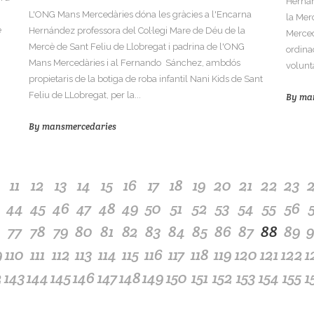
Hernán
L'ONG Mans Mercedàries dóna les gràcies a l'Encarna
la Mer
e
Hernández professora del Col·legi Mare de Déu de la
Merced
Mercè de Sant Feliu de Llobregat i padrina de l'ONG
ordina
Mans Mercedàries i al Fernando Sánchez, ambdós
volunt
propietaris de la botiga de roba infantil Nani Kids de Sant
Feliu de LLobregat, per la...
By
ma
By
mansmercedaries
11
12
13
14
15
16
17
18
19
20
21
22
23
44
45
46
47
48
49
50
51
52
53
54
55
56
77
78
79
80
81
82
83
84
85
86
87
88
89
9
110
111
112
113
114
115
116
117
118
119
120
121
122
1
2
143
144
145
146
147
148
149
150
151
152
153
154
155
1