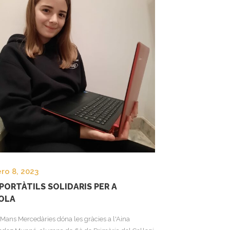
ro 8, 2023
PORTÀTILS SOLIDARIS PER A
OLA
Mans Mercedàries dóna les gràcies a l'Aina