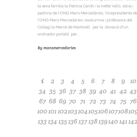
la seva família la Patrícia Cardó i la Ivette Valls, sòcia i
padrina de l'ONG Mans Mercedàries, Vicepresidenta d
l'ONG Mans Marcedàries i exalumna i professora del
Col·legi la Mercè de Martorell, per la donació d'un
ordinador portàtil per...
By
mansmercedaries
1
2
3
4
5
6
7
8
9
10
34
35
36
37
38
39
40
41
42
43
67
68
69
70
71
72
73
74
75
76
100
101
102
103
104
105
106
107
108
10
133
134
135
136
137
138
139
140
141
14