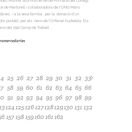
dez Munné, alumna de 6è de Primària del Col·legi
cè de Martorell i col·laboradora de l'ONG Mans
àries, i a la seva família, per la donació d'un
dor portàtil per als nens de l'Orfenat Kudielela. Els
aris del 29è Camp de Treball ...
nsmercedaries
24
25
26
27
28
29
30
31
32
33
57
58
59
60
61
62
63
64
65
66
90
91
92
93
94
95
96
97
98
99
23
124
125
126
127
128
129
130
131
132
56
157
158
159
160
161
162