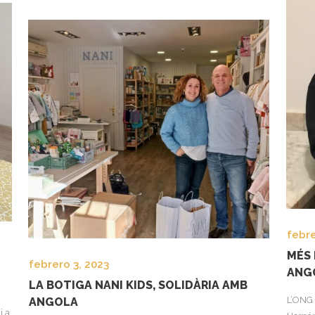
febre
MÉS 
febrero 3, 2023
ANG
LA BOTIGA NANI KIDS, SOLIDÀRIA AMB
L’ONG 
ANGOLA
i a