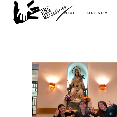
INICI
QUI SOM
Mans Mercedàries
/
Notícies
(P