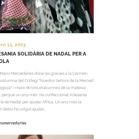
ro 15, 2023
SANIA SOLIDÀRIA DE NADAL PER A
OLA
Mans Mercedàries dóna les gràcies a la Carmen
exalumna del Col·legi "Nuestra Señora de la Merced
agoza" i mare de tres exalumnes de la mateixa
, perquè un any més ha confeccionat Artesania
ria de Nadal per ajudar Àfrica. Un any més la
 Bello ha volgut ajudar...
nsmercedaries