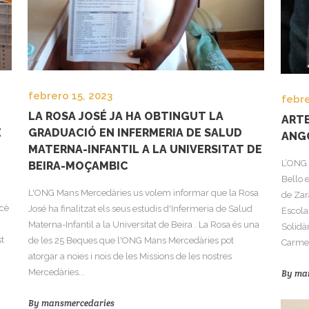
febrero 15, 2023
febre
LA ROSA JOSÉ JA HA OBTINGUT LA
ARTE
E
GRADUACIÓ EN INFERMERIA DE SALUD
ANG
MATERNA-INFANTIL A LA UNIVERSITAT DE
L’ONG 
BEIRA-MOÇAMBIC
Bello 
L'ONG Mans Mercedàries us volem informar que la Rosa
de Zar
rcè
José ha finalitzat els seus estudis d'Infermeria de Salud
Escola
Materna-Infantil a la Universitat de Beira . La Rosa és una
Solidà
t
de les 25 Beques que l'ONG Mans Mercedàries pot
Carmen
atorgar a noies i nois de les Missions de les nostres
Mercedàries...
By
ma
By
mansmercedaries