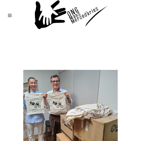
Mans
Mercedàries
/
Notícies
(Page 24)