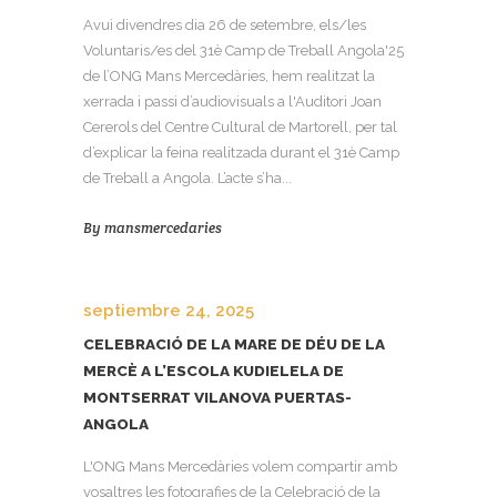
Avui divendres dia 26 de setembre, els/les
Voluntaris/es del 31è Camp de Treball Angola'25
de l’ONG Mans Mercedàries, hem realitzat la
xerrada i passi d’audiovisuals a l'Auditori Joan
Cererols del Centre Cultural de Martorell, per tal
d’explicar la feina realitzada durant el 31è Camp
de Treball a Angola. L’acte s’ha...
By
mansmercedaries
septiembre 24, 2025
CELEBRACIÓ DE LA MARE DE DÉU DE LA
MERCÈ A L’ESCOLA KUDIELELA DE
MONTSERRAT VILANOVA PUERTAS-
ANGOLA
L'ONG Mans Mercedàries volem compartir amb
vosaltres les fotografies de la Celebració de la