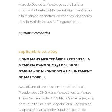
Mare de Déu de la Mercè que avui s'ha fet a
l'Escola Kudielela de Montserrat Vilanova Puertas
a la Missió de les nostres Mercedàries Missioneres
de Vila Matilde. Aquestes fotografies ens...
By
mansmercedaries
septiembre 22, 2025
L’ONG MANS MERCEDÀRIES PRESENTA LA
MEMÒRIA D’ANGOLA’25 I DEL «POU
D’AIGUA» DE N’KONDEDZI A L’AJUNTAMENT
DE MARTORELL
Avui dilluns dia 22 de setembre, el Ton Toset,
President de l'ONG Mans Mercedàries i la Montse
Torras, Secretària de l'ONG Mans Mercedàries; ens
hem reunit amb la sra. Àngels Soria, Regidora de
Cooperació i Participació Ciutadana, per tal de