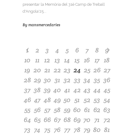
presentar la Memòria del 31è Camp de Treball
d'Angola'25...
By
mansmercedaries
1
2
3
4
5
6
7
8
9
10
11
12
13
14
15
16
17
18
19
20
21
22
23
24
25
26
27
28
29
30
31
32
33
34
35
36
37
38
39
40
41
42
43
44
45
46
47
48
49
50
51
52
53
54
55
56
57
58
59
60
61
62
63
64
65
66
67
68
69
70
71
72
73
74
75
76
77
78
79
80
81