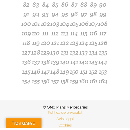
82
83
84
85
86
87
88
89
90
91
92
93
94
95
96
97
98
99
100
101
102
103
104
105
106
107
108
109
110
111
112
113
114
115
116
117
118
119
120
121
122
123
124
125
126
127
128
129
130
131
132
133
134
135
136
137
138
139
140
141
142
143
144
145
146
147
148
149
150
151
152
153
154
155
156
157
158
159
160
161
162
© ONG Mans Mercedàries
Política de privacitat
Avís Legal
Translate »
Cookies