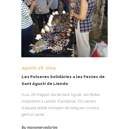
agosto 28, 2019
Les Polseres Solidàries a les Festes de
Sant Agustí de Liendo
Avui, 28 d'agost, dia de Sant Agustí, son festes
importants a Liendo, (Cantabria). Els carrers
d'aquest poble s'omplen de botigues, música,
gent al carrer...
By
mansmercedaries