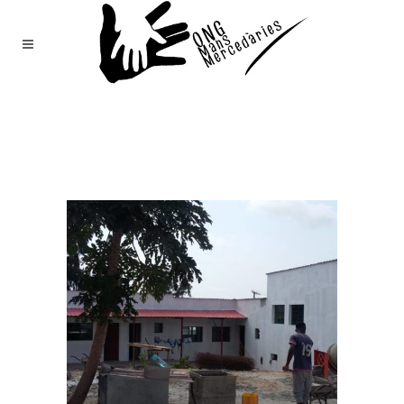
Mans
Mercedàries
/
Notícies
(Page 149)