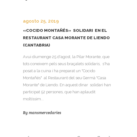
agosto 25, 2019
«COCIDO MONTAÑÉS» SOLIDARI EN EL
RESTAURANT CASA MORANTE DE LIENDO
(CANTABRIA)
Avui diumenge 25 d'agost, la Pilar Morante, que
tots coneixem pels seus braçalets solidaris, s'ha
posat a la cuina i ha preparat un "Cocido
Montañés" al Restaurant del seu Germà "Casa
Morante" de Liendo. En aquest dinar solidari han
participat 52 persones, que han aplaudit
moltíssim...
By
mansmercedaries