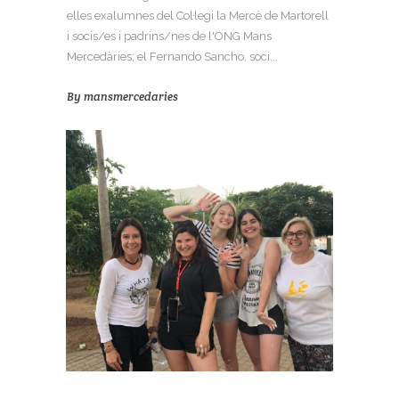
elles exalumnes del Col·legi la Mercè de Martorell
i socis/es i padrins/nes de l'ONG Mans
Mercedàries; el Fernando Sancho, soci...
By
mansmercedaries