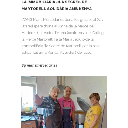
LA IMMOBILIÀRIA «LA SECRE» DE
MARTORELL SOLIDÀRIA AMB KENYA
L'ONG Mans Mercedàries dóna les gràcies al Xavi
Borrell (pare d'una alumna de la Mercè de
Martorell), al Víctor, l'Anna (exalumna del Col·legi
la Mercè Martorell) i a la Maria , equip de la
immobiliària "la Secre" de Martorell per la seva
solidaritat amb Kenya. Avui dia 2 de juliol,...
By
mansmercedaries