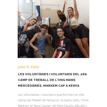
julio 6, 2022
LES VOLUNTÀRIES I VOLUNTARIS DEL 28è
CAMP DE TREBALL DE L’ONG MANS
MERCEDÀRIES, MARXEM CAP A KENYA
Les Voluntàries i Voluntaris que formem el 28è
Camp de Treball de Kenya'22: la Gal·la Valls, l'Aina
Bertran, el Sergi Carner i el Pere Canals, tots ells i