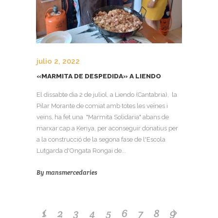
julio 2, 2022
«MARMITA DE DESPEDIDA» A LIENDO
El dissabte dia 2 de juliol, a Liendo (Cantabria), la
Pilar Morante de comiat amb totes les veïnes i
veins, ha fet una "Marmita Solidaria" abans de
marxar cap a Kenya, per aconseguir donatius per
a la construcció de la segona fase de l'Escola
Lutgarda d'Ongata Rongai de...
By
mansmercedaries
1
2
3
4
5
6
7
8
9