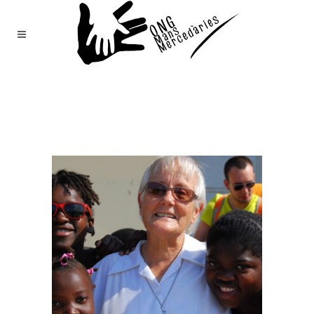
Mans
Mercedàries
/
Notícies
(Page 101)