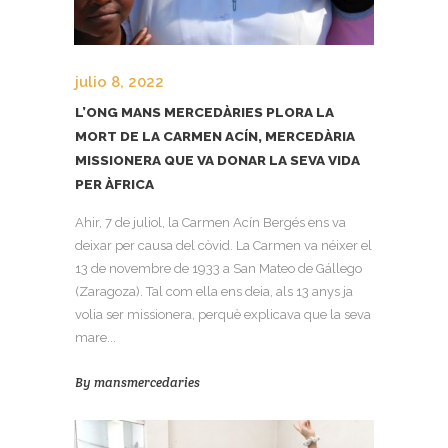
julio 8, 2022
L’ONG MANS MERCEDÀRIES PLORA LA
MORT DE LA CARMEN ACÍN, MERCEDÀRIA
MISSIONERA QUE VA DONAR LA SEVA VIDA
PER ÀFRICA
Ahir, 7 de juliol, la Carmen Acín Bergés ens va
deixar per causa del còvid. La Carmen va néixer el
13 de novembre de 1933 a San Mateo de Gállego
(Zaragoza). Tal com ella ens deia, als 13 anys ja
volia ser missionera, perquè explicava que la seva
mare...
By
mansmercedaries