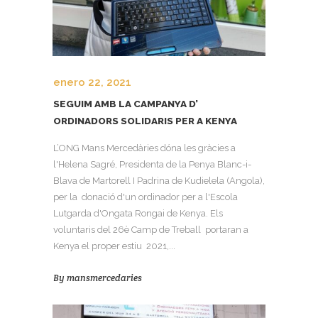
enero 22, 2021
SEGUIM AMB LA CAMPANYA D’
ORDINADORS SOLIDARIS PER A KENYA
L’ONG Mans Mercedàries dóna les gràcies a
l'Helena Sagré, Presidenta de la Penya Blanc-i-
Blava de Martorell I Padrina de Kudielela (Angola),
per la donació d'un ordinador per a l'Escola
Lutgarda d'Ongata Rongai de Kenya. Els
voluntaris del 26è Camp de Treball portaran a
Kenya el proper estiu 2021,...
By
mansmercedaries