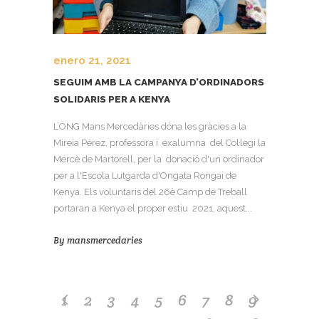
enero 21, 2021
SEGUIM AMB LA CAMPANYA D’ORDINADORS
SOLIDARIS PER A KENYA
L’ONG Mans Mercedàries dóna les gràcies a la
Mireia Pérez, professora i exalumna del Col·legi la
Mercè de Martorell, per la donació d'un ordinador
per a l'Escola Lutgarda d'Ongata Rongai de
Kenya. Els voluntaris del 26è Camp de Treball
portaran a Kenya el proper estiu 2021, aquest...
By
mansmercedaries
1
2
3
4
5
6
7
8
9