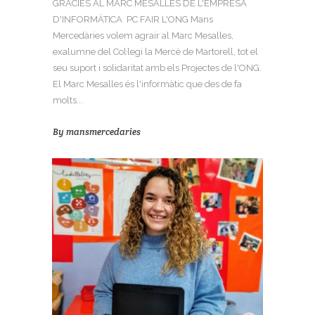
GRÀCIES AL MARC MESALLES DE L'EMPRESA
D'INFORMÀTICA PC FAIR L'ONG Mans
Mercedàries volem agrair al Marc Mesalles,
exalumne del Col·legi la Mercè de Martorell, tot el
seu suport i solidaritat amb els Projectes de l'ONG.
El Marc Mesalles és l'informàtic que des de fa
molts...
By
mansmercedaries