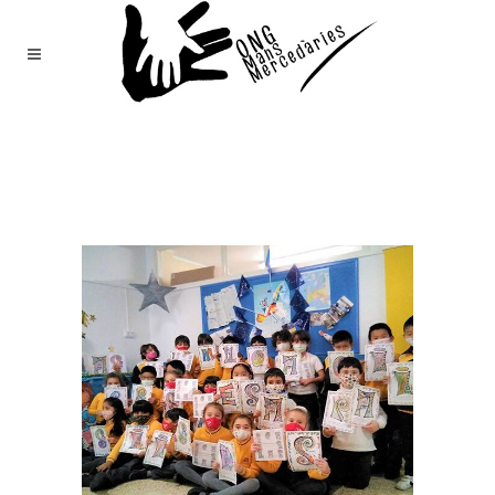
Mans
Mercedàries
/
Notícies
(Page 134)