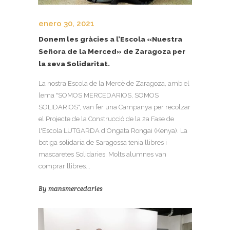
enero 30, 2021
Donem les gràcies a l’Escola «Nuestra
Señora de la Merced» de Zaragoza per
la seva Solidaritat.
La nostra Escola de la Mercè de Zaragoza, amb el
lema "SOMOS MERCEDARIOS, SOMOS
SOLIDARIOS", van fer una Campanya per recolzar
el Projecte de la Construcció de la 2a Fase de
l'Escola LUTGARDA d'Ongata Rongai (Kenya). La
botiga solidaria de Saragossa tenia llibres i
mascaretes Solidaries. Molts alumnes van
comprar llibres...
By
mansmercedaries