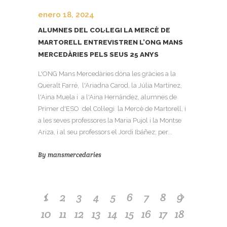
enero 18, 2024
ALUMNES DEL COL·LEGI LA MERCÈ DE
MARTORELL ENTREVISTREN L’ONG MANS
MERCEDÀRIES PELS SEUS 25 ANYS
L'ONG Mans Mercedàries dóna les gràcies a la
Queralt Farré, l'Ariadna Carod, la Júlia Martínez,
l'Aina Muela i a l'Aina Hernández, alumnes de
Primer d'ESO del Col·legi la Mercè de Martorell, i
a les seves professores la Maria Pujol i la Montse
Ariza, i al seu professors el Jordi Ibáñez; per...
By
mansmercedaries
1
2
3
4
5
6
7
8
9
10
11
12
13
14
15
16
17
18