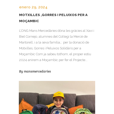
enero 29, 2024
MOTXILLES ,GORRES I PELUIXOS PER A
MOÇAMBIC
L’ONG Mans Mercedàries dóna les gràcies al Xavi i
Biel Cornejo, alumnes del Col·legi la Mercè de
Martorell, i a la seva família,; per la donació de
Motxilles, Gorres i Peluixos Solidàris per a
Moçambic Com ja sabeu tothom, el proper estiu
2024 anirem a Moçambic per fer el Projecte...
By
mansmercedaries