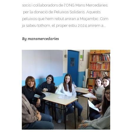
socis i col·laboradors de l'ONG Mans Mercedàries;
per la donació de Peluixos Solidaris. Aquests
peluixos que hem rebut aniran a Moçambic. Com
ja sabeu tothom, el proper estiu 2024 anirem a...
By
mansmercedaries