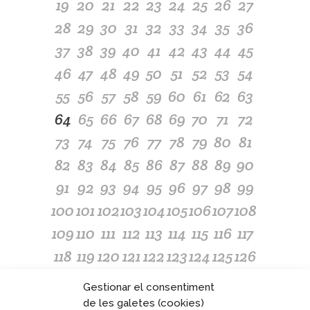
19
20
21
22
23
24
25
26
27
28
29
30
31
32
33
34
35
36
37
38
39
40
41
42
43
44
45
46
47
48
49
50
51
52
53
54
55
56
57
58
59
60
61
62
63
64
65
66
67
68
69
70
71
72
73
74
75
76
77
78
79
80
81
82
83
84
85
86
87
88
89
90
91
92
93
94
95
96
97
98
99
100
101
102
103
104
105
106
107
108
109
110
111
112
113
114
115
116
117
118
119
120
121
122
123
124
125
126
127
128
129
130
131
132
133
134
135
Gestionar el consentiment
136
137
138
139
140
141
142
143
144
de les galetes (cookies)