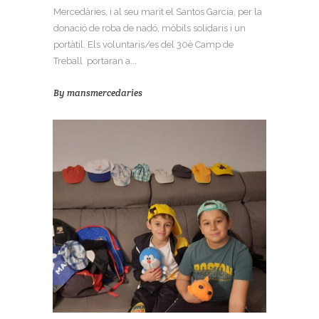
Mercedàries, i al seu marit el Santos García, per la
donació de roba de nadó, mòbils solidaris i un
portàtil. Els voluntaris/es del 30è Camp de
Treball portaran a...
By
mansmercedaries