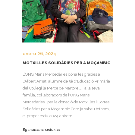
enero 26, 2024
MOTXILLES SOLIDÀRIES PER A MOÇAMBIC
L’ONG Mans Mercedàries dóna les gràcies a
l'Albert Amat, alumne de 5è d'Educació Primària
del Col·legi la Mercè de Martorell, i a la seva
família, col·laboradors de l'ONG Mans
Mercedàries; per la donació de Motxilles i Gorres
Solidàries per a Moçambic Com ja sabeu tothom,
el proper estiu 2024 anirem...
By
mansmercedaries