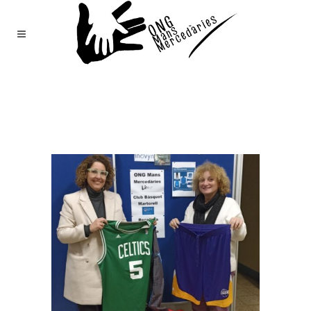
Mans
Mercedàries
/
Notícies
(Page 64)