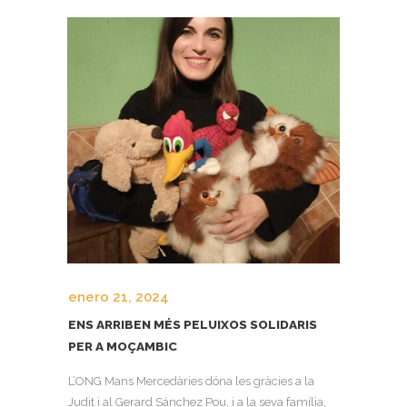
enero 21, 2024
ENS ARRIBEN MÉS PELUIXOS SOLIDARIS
PER A MOÇAMBIC
L’ONG Mans Mercedàries dóna les gràcies a la
Judit i al Gerard Sánchez Pou, i a la seva família,