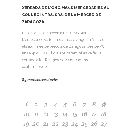
XERRADA DE L’ONG MANS MERCEDÀRIES AL
COL·LEGI NTRA. SRA. DE LA MERCED DE
ZARAGOZA
El passat 25 de novembre, l'ONG Mans
Mercedàries va fer la xerrada d'Angola'18 a tots
els alumnes de l'escola de Zaragoza, des de P3
fins a 4t d'ESO. El dia abans també es va fer la
xerrada a les Religioses, socis, padrins i
exalumnes de...
By
mansmercedaries
1
2
3
4
5
6
7
8
9
10
11
12
13
14
15
16
17
18
19
20
21
22
23
24
25
26
27