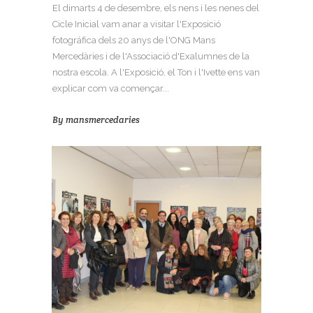
El dimarts 4 de desembre, els nens i les nenes del
Cicle Inicial vam anar a visitar l'Exposició
fotográfica dels 20 anys de l'ONG Mans
Mercedàries i de l'Associació d'Exalumnes de la
nostra escola. A l'Exposició, el Ton i l'Ivette ens van
explicar com va començar...
By
mansmercedaries