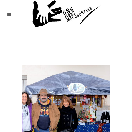
Mans
Mercedàries
/
Notícies
(Page 157)