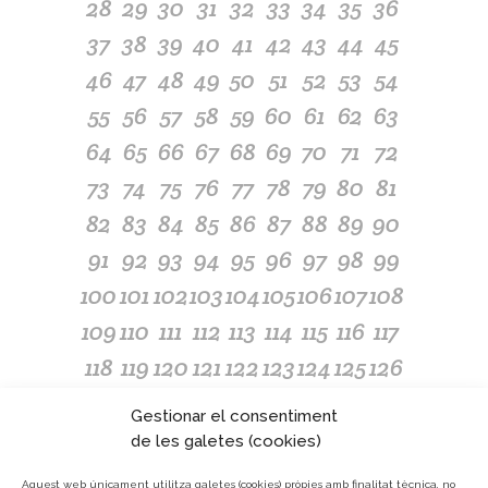
28
29
30
31
32
33
34
35
36
37
38
39
40
41
42
43
44
45
46
47
48
49
50
51
52
53
54
55
56
57
58
59
60
61
62
63
64
65
66
67
68
69
70
71
72
73
74
75
76
77
78
79
80
81
82
83
84
85
86
87
88
89
90
91
92
93
94
95
96
97
98
99
100
101
102
103
104
105
106
107
108
109
110
111
112
113
114
115
116
117
118
119
120
121
122
123
124
125
126
127
128
129
130
131
132
133
134
135
Gestionar el consentiment
136
137
138
139
140
141
142
143
144
de les galetes (cookies)
145
146
147
148
149
150
151
152
153
Aquest web únicament utilitza galetes (cookies) pròpies amb finalitat tècnica, no