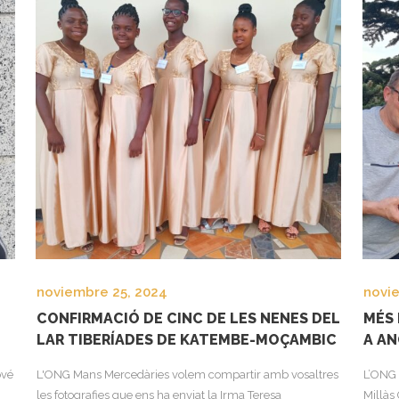
noviembre 25, 2024
novi
CONFIRMACIÓ DE CINC DE LES NENES DEL
MÉS 
LAR TIBERÍADES DE KATEMBE-MOÇAMBIC
A A
ové
L'ONG Mans Mercedàries volem compartir amb vosaltres
L’ONG 
les fotografies que ens ha enviat la Irma Teresa
Millàs