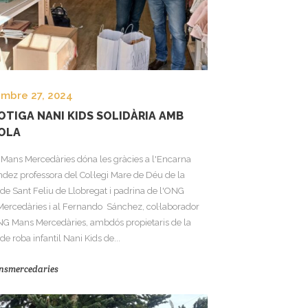
embre 27, 2024
OTIGA NANI KIDS SOLIDÀRIA AMB
OLA
Mans Mercedàries dóna les gràcies a l'Encarna
dez professora del Col·legi Mare de Déu de la
de Sant Feliu de Llobregat i padrina de l'ONG
ercedàries i al Fernando Sánchez, col·laborador
NG Mans Mercedàries, ambdós propietaris de la
de roba infantil Nani Kids de...
nsmercedaries