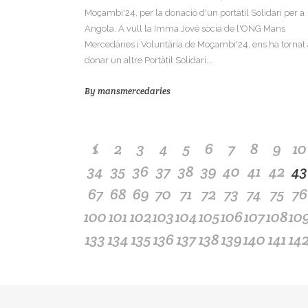
Moçambi'24, per la donació d'un portàtil Solidari per a
Angola. A vull la Imma Jové sòcia de l'ONG Mans
Mercedàries i Voluntària de Moçambi'24, ens ha tornat 
donar un altre Portàtil Solidari...
By
mansmercedaries
1
2
3
4
5
6
7
8
9
10
34
35
36
37
38
39
40
41
42
43
67
68
69
70
71
72
73
74
75
76
100
101
102
103
104
105
106
107
108
10
133
134
135
136
137
138
139
140
141
14