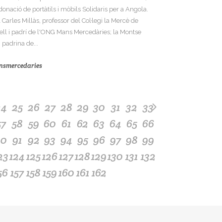
donació de portàtils i mòbils Solidaris per a Angola.
 Carles Millàs, professor del Col·legi la Mercè de
ell i padrí de l'ONG Mans Mercedàries; la Montse
 padrina de...
nsmercedaries
24
25
26
27
28
29
30
31
32
33
57
58
59
60
61
62
63
64
65
66
90
91
92
93
94
95
96
97
98
99
23
124
125
126
127
128
129
130
131
132
56
157
158
159
160
161
162