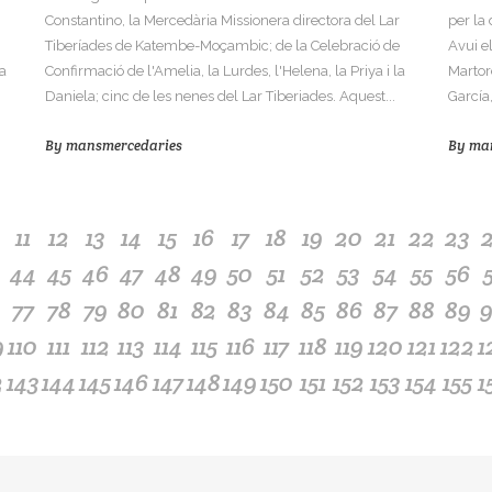
Constantino, la Mercedària Missionera directora del Lar
per la 
Tiberíades de Katembe-Moçambic; de la Celebració de
Avui el
a
Confirmació de l'Amelia, la Lurdes, l'Helena, la Priya i la
Martor
Daniela; cinc de les nenes del Lar Tiberiades. Aquest...
García,
By
mansmercedaries
By
ma
11
12
13
14
15
16
17
18
19
20
21
22
23
44
45
46
47
48
49
50
51
52
53
54
55
56
77
78
79
80
81
82
83
84
85
86
87
88
89
9
110
111
112
113
114
115
116
117
118
119
120
121
122
1
2
143
144
145
146
147
148
149
150
151
152
153
154
155
1