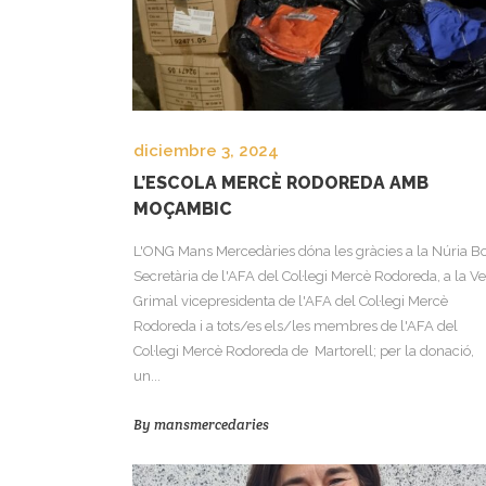
diciembre 3, 2024
L’ESCOLA MERCÈ RODOREDA AMB
MOÇAMBIC
L'ONG Mans Mercedàries dóna les gràcies a la Núria B
Secretària de l'AFA del Col·legi Mercè Rodoreda, a la V
Grimal vicepresidenta de l'AFA del Col·legi Mercè
Rodoreda i a tots/es els/les membres de l'AFA del
Col·legi Mercè Rodoreda de Martorell; per la donació,
un...
By
mansmercedaries