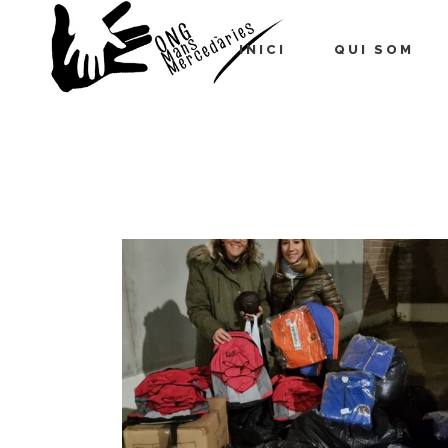
INICI
QUI SOM
Mans Mercedàries
/
Notícies
(P