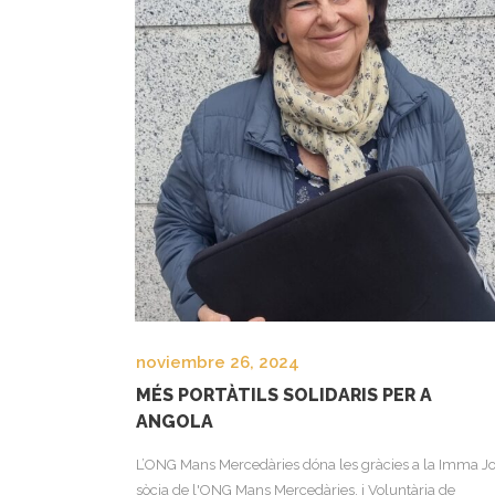
noviembre 26, 2024
MÉS PORTÀTILS SOLIDARIS PER A
ANGOLA
L’ONG Mans Mercedàries dóna les gràcies a la Imma J
sòcia de l'ONG Mans Mercedàries, i Voluntària de