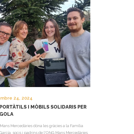
embre 24, 2024
PORTÀTILS I MÒBILS SOLIDARIS PER
NGOLA
Mans Mercedàries dóna les gràcies a la Família
 García, socis i padrins de l'ONG Mans Mercedàries,