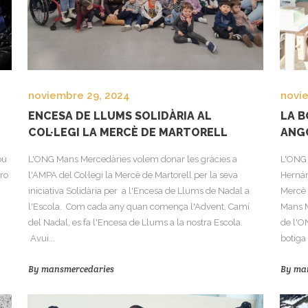
noviembre 29, 2024
novi
ENCESA DE LLUMS SOLIDÀRIA AL
LA B
COL·LEGI LA MERCÈ DE MARTORELL
ANG
ou
L'ONG Mans Mercedàries volem donar les gràcies a
L'ONG 
ero
l'AMPA del Col·legi la Mercè de Martorell per la seva
Hernán
iniciativa Solidària per a l'Encesa de Llums de Nadal a
Mercè 
l'Escola. Com cada any quan comença l'Advent, Camí
Mans M
del Nadal, es fa l'Encesa de Llums a la nostra Escola.
de l'O
Avui...
botiga 
By
mansmercedaries
By
ma