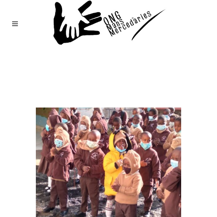
Mans
Mercedàries
/
Notícies
(Page 135)