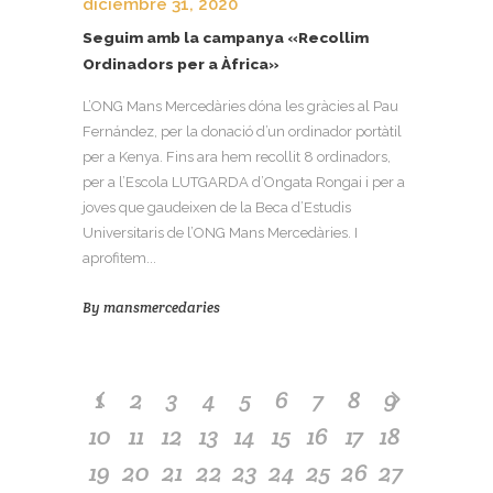
diciembre 31, 2020
Seguim amb la campanya «Recollim
Ordinadors per a Àfrica»
L’ONG Mans Mercedàries dóna les gràcies al Pau
Fernández, per la donació d’un ordinador portàtil
per a Kenya. Fins ara hem recollit 8 ordinadors,
per a l’Escola LUTGARDA d’Ongata Rongai i per a
joves que gaudeixen de la Beca d’Estudis
Universitaris de l’ONG Mans Mercedàries. I
aprofitem...
By
mansmercedaries
1
2
3
4
5
6
7
8
9
10
11
12
13
14
15
16
17
18
19
20
21
22
23
24
25
26
27