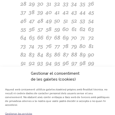
28
29
30
31
32
33
34
35
36
37
38
39
40
41
42
43
44
45
46
47
48
49
50
51
52
53
54
55
56
57
58
59
60
61
62
63
64
65
66
67
68
69
70
71
72
73
74
75
76
77
78
79
80
81
82
83
84
85
86
87
88
89
90
91
92
93
94
95
96
97
98
99
100
101
102
103
104
105
106
107
108
Gestionar el consentiment
109
110
111
112
113
114
115
116
117
de les galetes (cookies)
118
119
120
121
122
123
124
125
126
Aquest web únicament utilitza galetes (cookies) pròpies amb finalitat tècnica, no
recull ni cedeix dades de caràcter personal dels usuaris sense el seu
127
128
129
130
131
132
133
134
135
coneixement.
No obstant això, conté enllaços a llocs web de tercers amb polítiques
de privadesa alienes a la nostra que vostè podrà decidir si accepta o no quan hi
136
137
138
139
140
141
142
143
144
accedeixi.
145
146
147
148
149
150
151
152
153
Gestionar los servicios