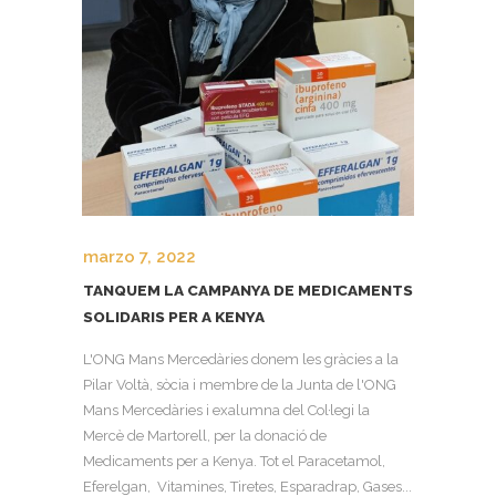
marzo 7, 2022
TANQUEM LA CAMPANYA DE MEDICAMENTS
SOLIDARIS PER A KENYA
L'ONG Mans Mercedàries donem les gràcies a la
Pilar Voltà, sòcia i membre de la Junta de l'ONG
Mans Mercedàries i exalumna del Col·legi la
Mercè de Martorell, per la donació de
Medicaments per a Kenya. Tot el Paracetamol,
Eferelgan, Vitamines, Tiretes, Esparadrap, Gases...