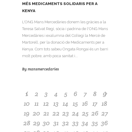
MÉS MEDICAMENTS SOLIDARIS PER A
KENYA
L'ONG Mans Mercedàries donem les gràcies a la
Teresa Salvat Regí, sòcia i padrina de l'ONG Mans
Mercedàries i exalumna del Col·legi la Mercè de
Martorell, per la donació de Medicaments per a
Kenya. Com tots sabeu Ongata Rongai és un barri
molt pobre, amb poca sanitat i...
By
mansmercedaries
1
2
3
4
5
6
7
8
9
10
11
12
13
14
15
16
17
18
19
20
21
22
23
24
25
26
27
28
29
30
31
32
33
34
35
36