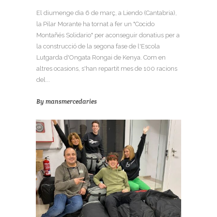
El diumenge dia 6 de març, a Liendo (Cantabria),
la Pilar Morante ha tornat a fer un "Cocido
Montañés Solidario" per aconseguir donatius per a
la construcció de la segona fase de l'Escola
Lutgarda d'Ongata Rongai de Kenya. Com en
altres ocasions, s'han repartit mes de 100 racions
del...
By
mansmercedaries