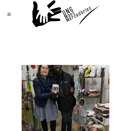
Mans
Mercedàries
/
Notícies
(Page 110)