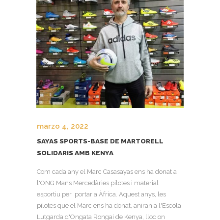
marzo 4, 2022
SAYAS SPORTS-BASE DE MARTORELL
SOLIDARIS AMB KENYA
Com cada any el Marc Casasayas ens ha donat a
l'ONG Mans Mercedàries pilotes i material
esportiu per portar a Àfrica. Aquest anys, les
pilotes que el Marc ens ha donat, aniran a l'Escola
Lutgarda d'Ongata Rongai de Kenya, lloc on