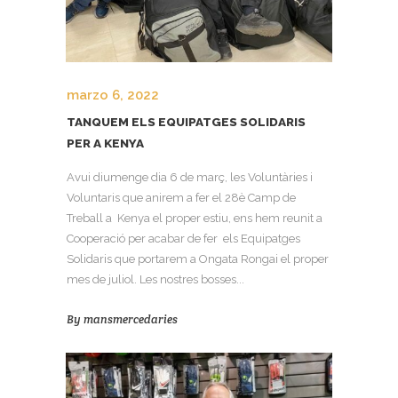
marzo 6, 2022
TANQUEM ELS EQUIPATGES SOLIDARIS
PER A KENYA
Avui diumenge dia 6 de març, les Voluntàries i
Voluntaris que anirem a fer el 28è Camp de
Treball a Kenya el proper estiu, ens hem reunit a
Cooperació per acabar de fer els Equipatges
Solidaris que portarem a Ongata Rongai el proper
mes de juliol. Les nostres bosses...
By
mansmercedaries