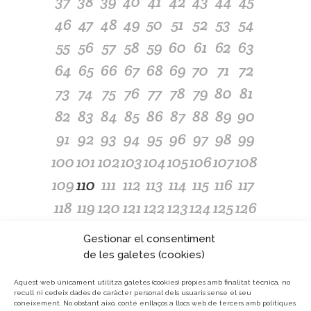
37
38
39
40
41
42
43
44
45
46
47
48
49
50
51
52
53
54
55
56
57
58
59
60
61
62
63
64
65
66
67
68
69
70
71
72
73
74
75
76
77
78
79
80
81
82
83
84
85
86
87
88
89
90
91
92
93
94
95
96
97
98
99
100
101
102
103
104
105
106
107
108
109
110
111
112
113
114
115
116
117
118
119
120
121
122
123
124
125
126
127
128
129
130
131
132
133
134
135
Gestionar el consentiment
136
137
138
139
140
141
142
143
144
de les galetes (cookies)
145
146
147
148
149
150
151
152
153
Aquest web únicament utilitza galetes (cookies) pròpies amb finalitat tècnica, no
recull ni cedeix dades de caràcter personal dels usuaris sense el seu
154
155
156
157
158
159
160
161
162
coneixement.
No obstant això, conté enllaços a llocs web de tercers amb polítiques