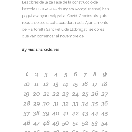
Les obres de la 2a Fase de la construcció de
l'escola LUTGARDA d'Ongata Rongai (Kenya) han
pogut avançar malgrat al Covid. Gràcies als ajuts
rebuts de socis, col·laboradors i dels Ajuntaments
de Martorell i Sant Feliu de Llobregat, les obres
que van començar al novembre de...
By
mansmercedaries
1
2
3
4
5
6
7
8
9
10
11
12
13
14
15
16
17
18
19
20
21
22
23
24
25
26
27
28
29
30
31
32
33
34
35
36
37
38
39
40
41
42
43
44
45
46
47
48
49
50
51
52
53
54