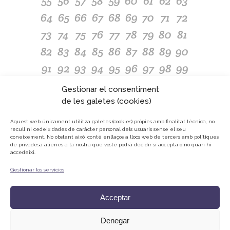
55
56
57
58
59
60
61
62
63
64
65
66
67
68
69
70
71
72
73
74
75
76
77
78
79
80
81
82
83
84
85
86
87
88
89
90
91
92
93
94
95
96
97
98
99
100
101
102
103
104
105
106
107
108
Gestionar el consentiment
109
110
111
112
113
114
115
116
117
de les galetes (cookies)
118
119
120
121
122
123
124
125
126
Aquest web únicament utilitza galetes (cookies) pròpies amb finalitat tècnica, no
recull ni cedeix dades de caràcter personal dels usuaris sense el seu
127
128
129
130
131
132
133
134
135
coneixement.
No obstant això, conté enllaços a llocs web de tercers amb polítiques
de privadesa alienes a la nostra que vostè podrà decidir si accepta o no quan hi
136
137
138
139
140
141
142
143
144
accedeixi.
145
146
147
148
149
150
151
152
153
Gestionar los servicios
154
155
156
157
158
159
160
161
162
Acceptar
Denegar