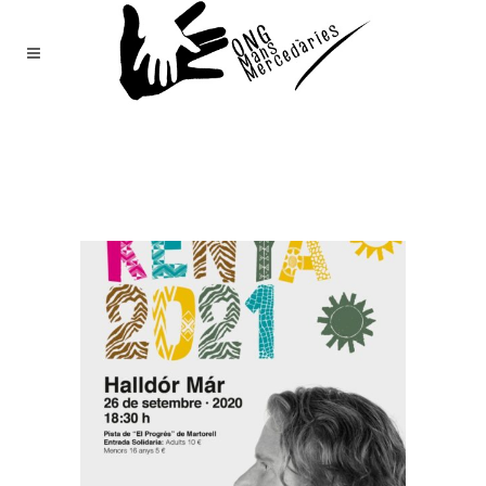
Mans
Mercedàries
/
Notícies
(Page 140)