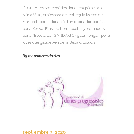
L’ONG Mans Mercedàries dóna les gràcies a la
Núria Vila , professora del col·legi la Mercè de
Martorell per la donació d’un ordinador portàtil
per a Kenya. Fins ara hem recollit 5 ordinadors,
per a l’Escola LUTGARDA d’Ongata Rongai i per a
joves que gaudeixen de la Beca d’Estudis...
By
mansmercedaries
septiembre 3, 2020