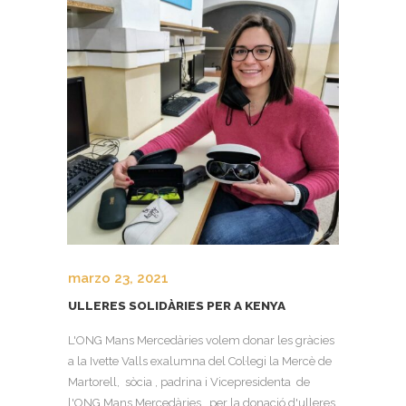
marzo 23, 2021
ULLERES SOLIDÀRIES PER A KENYA
L'ONG Mans Mercedàries volem donar les gràcies
a la Ivette Valls exalumna del Col·legi la Mercè de
Martorell, sòcia , padrina i Vicepresidenta de
l'ONG Mans Mercedàries, per la donació d'ulleres