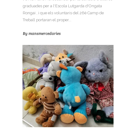
graduades per a l'Escola Lutgarda d'Ongata
Rongai , i que els voluntaris del 26è Camp de
Treball portaran el proper...
By
mansmercedaries