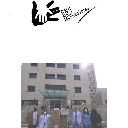
Mans
Mercedàries
/
Notícies
(Page 132)