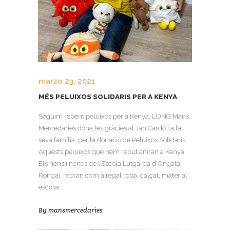
marzo 23, 2021
MÉS PELUIXOS SOLIDARIS PER A KENYA
Seguim rebent peluixos per a Kenya. L’ONG Mans
Mercedàries dóna les gràcies al Jan Cardó i a la
seva família, per la donació de Peluixos Solidaris.
Aquests peluixos que hem rebut aniran a Kenya.
Els nens i nenes de l’Escola Lutgarda d’Ongata
Rongai, rebran com a regal roba, calçat, material
escolar...
By
mansmercedaries