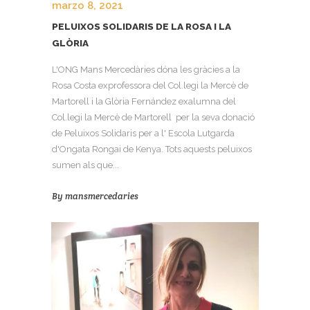
marzo 8, 2021
PELUIXOS SOLIDARIS DE LA ROSA I LA
GLÒRIA
L'ONG Mans Mercedàries dóna les gràcies a la
Rosa Costa exprofessora del Col.legi la Mercè de
Martorell i la Glòria Fernández exalumna del
Col.legi la Mercè de Martorell per la seva donació
de Peluixos Solidaris per a l' Escola Lutgarda
d'Ongata Rongai de Kenya. Tots aquests peluixos
sumen als que...
By
mansmercedaries