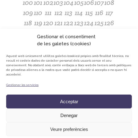
100
101
102
103
104
105
106
107
108
109
110
111
112
113
114
115
116
117
118
119
120
121
122
123
124
125
126
127
128
129
130
131
132
133
134
135
Gestionar el consentiment
136
137
138
139
140
141
142
143
144
de les galetes (cookies)
145
146
147
148
149
150
151
152
153
Aquest web únicament utilitza galetes (cookies) pròpies amb finalitat tècnica, no
recull ni cedeix dades de caràcter personal dels usuaris sense el seu
154
155
156
157
158
159
160
161
162
coneixement.
No obstant això, conté enllaços a llocs web de tercers amb polítiques
de privadesa alienes a la nostra que vostè podrà decidir si accepta o no quan hi
accedeixi.
Gestionar los servicios
© ONG Mans Mercedàries
Política de privacitat
Acceptar
Avís Legal
Cookies
Denegar
Veure preferències