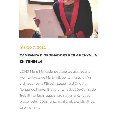
marzo 7, 2021
CAMPANYA D’ORDINADORS PER A KENYA. JA
EN TENIM 16
L’ONG Mans Mercedàries dóna les gràcies a la
Montse Ayala de Martorell, per la donació d'un
ordinador per a l'Escola Lutgarda d'Ongata
Rongai de Kenya. Els voluntaris del 26è Camp de
Treball portaran aquest ordinador a Kenya el
proper estiu 2021, juntament amb tots els altres.
Ja en tenim...