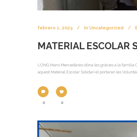
febrero 1, 2023
In
Uncategorized
MATERIAL ESCOLAR S
L'ONG Mans Mercedàries dóna les gràcies a la família Co
aquest Material Escolar Solidari el portaran les Voluntà
0
0