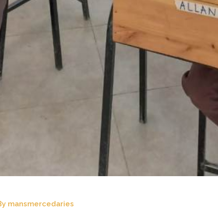
By
mansmercedaries