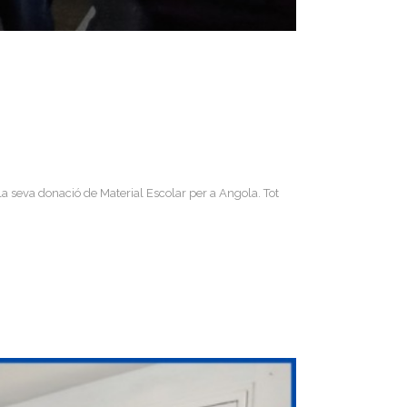
la seva donació de Material Escolar per a Angola. Tot