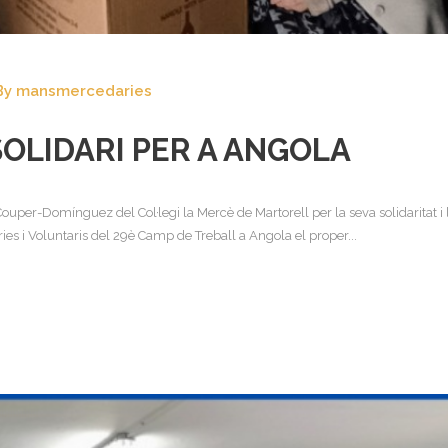
By
mansmercedaries
OLIDARI PER A ANGOLA
uper-Domínguez del Col·legi la Mercè de Martorell per la seva solidaritat i 
ries i Voluntaris del 29è Camp de Treball a Angola el proper...