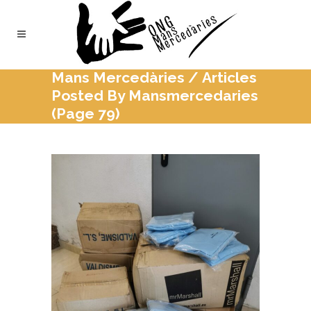
Mans Mercedàries
/
Articles
Posted By Mansmercedaries
(Page 79)