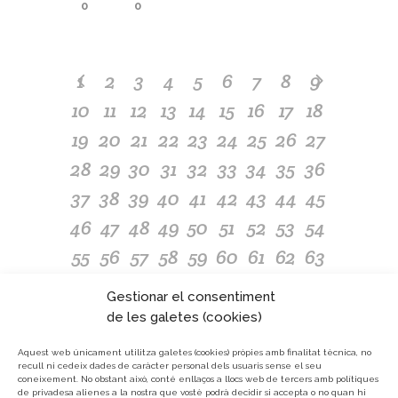
0
0
1
2
3
4
5
6
7
8
9
10
11
12
13
14
15
16
17
18
19
20
21
22
23
24
25
26
27
28
29
30
31
32
33
34
35
36
37
38
39
40
41
42
43
44
45
46
47
48
49
50
51
52
53
54
55
56
57
58
59
60
61
62
63
64
65
66
67
68
69
70
71
72
Gestionar el consentiment
73
74
75
76
77
78
79
80
81
de les galetes (cookies)
82
83
84
85
86
87
88
89
90
Aquest web únicament utilitza galetes (cookies) pròpies amb finalitat tècnica, no
recull ni cedeix dades de caràcter personal dels usuaris sense el seu
91
92
93
94
95
96
97
98
coneixement.
No obstant això, conté enllaços a llocs web de tercers amb polítiques
de privadesa alienes a la nostra que vostè podrà decidir si accepta o no quan hi