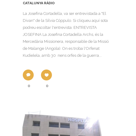
CATALUNYA RÀDIO
La Josefina Cortadella, va ser entrevistada a "El
Divan" de la Sílvia Cóppulo. Si cliqueu aquí sota
podreu escoltar l'entrevista: ENTREVISTA
JOSEFINA La Josefina Cortadella Archs, és la
Mercedària Missionera, responsable de la Missió
de Malange (Angola). On es troba l'Orfenat
Kudielela, amb 30 nens orfes de la guerra...
0
0