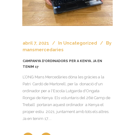
abril 7, 2021
In
Uncategorized
By
mansmercedaries
CAMPANYA D’ORDINADORS PER A KENYA. JA EN
TENIM 17
L’ONG Mans Mercedàries dóna les gràcies a la
Patri Cardó de Martorell, per la donació d'un
ordinador per a l'Escola Lutgarda d'Ongata
Rongai de Kenya. Els voluntaris del 26è Camp de
Treball portaran aquest ordinador a Kenya el
proper estiu 2021, juntament amb tots els altres.
Ja en tenim 17....