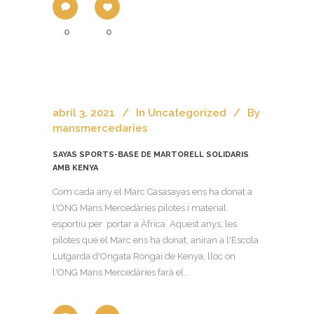
0
0
abril 3, 2021
In
Uncategorized
By
mansmercedaries
SAYAS SPORTS-BASE DE MARTORELL SOLIDARIS
AMB KENYA
Com cada any el Marc Casasayas ens ha donat a
l'ONG Mans Mercedàries pilotes i material
esportiu per portar a Àfrica. Aquest anys, les
pilotes que el Marc ens ha donat, aniran a l'Escola
Lutgarda d'Ongata Rongai de Kenya, lloc on
l'ONG Mans Mercedàries farà el...