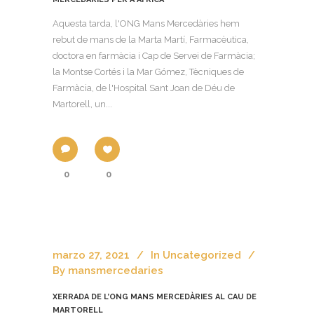
Aquesta tarda, l'ONG Mans Mercedàries hem
rebut de mans de la Marta Martí, Farmacèutica,
doctora en farmàcia i Cap de Servei de Farmàcia;
la Montse Cortés i la Mar Gómez, Tècniques de
Farmàcia, de l'Hospital Sant Joan de Déu de
Martorell, un...
0
0
marzo 27, 2021
In
Uncategorized
By
mansmercedaries
XERRADA DE L’ONG MANS MERCEDÀRIES AL CAU DE
MARTORELL