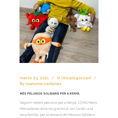
marzo 23, 2021
In
Uncategorized
By
mansmercedaries
MÉS PELUIXOS SOLIDARIS PER A KENYA
Seguim rebent peluixos per a Kenya. L’ONG Mans
Mercedàries dóna les gràcies al Jan Cardó i a la
seva família, per la donació de Peluixos Solidaris.