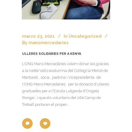
marzo 23, 2021
In
Uncategorized
By
mansmercedaries
ULLERES SOLIDÀRIES PER A KENYA
L'ONG Mans Mercedàries volem donar les gràcies
a la Ivette Valls exalumna del Col·legi la Mercè de
Martorell, sòcia , padrina i Vicepresidenta de
l'ONG Mans Mercedàries, per la donació d'ulleres
graduades per a l'Escola Lutgarda d'Ongata
Rongai , i que els voluntaris del 26è Camp de
Treball portaran el proper...