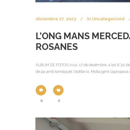
diciembre 17, 2023
In
Uncategorized
L’ONG MANS MERCEDÀR
ROSANES
ÀLBUM DE FOTOS Avui, 17 de desembre, a les 8’30 del ma
de pa amb tomàquet i botifarra. Molta gent s’apropava a
0
0