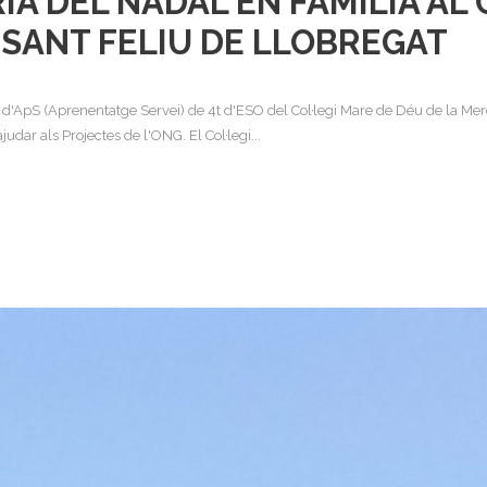
A DEL NADAL EN FAMÍLIA AL 
 SANT FELIU DE LLOBREGAT
'ApS (Aprenentatge Servei) de 4t d'ESO del Col·legi Mare de Déu de la Merc
ajudar als Projectes de l'ONG. El Col·legi...