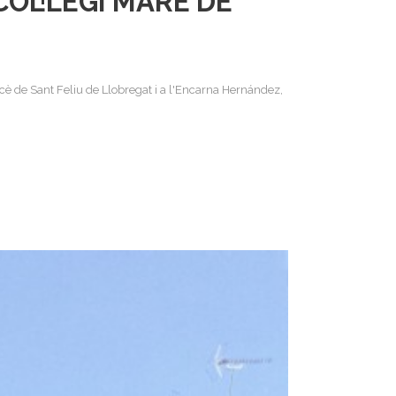
COL·LEGI MARE DE
è de Sant Feliu de Llobregat i a l'Encarna Hernández,