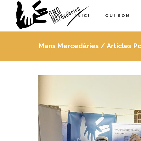
INICI
QUI SOM
Mans Mercedàries
/
Articles 