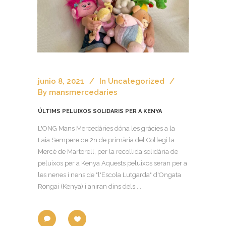
junio 8, 2021
In
Uncategorized
By
mansmercedaries
ÚLTIMS PELUIXOS SOLIDARIS PER A KENYA
L'ONG Mans Mercedàries dóna les gràcies a la
Laia Sempere de 2n de primària del Col·legi la
Mercè de Martorell, per la recollida solidària de
peluixos per a Kenya Aquests peluixos seran per a
les nenes i nens de "l'Escola Lutgarda" d'Ongata
Rongai (Kenya) i aniran dins dels ...