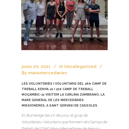
junio 20, 2021
In
Uncategorized
By
mansmercedaries
LES VOLUNTÀRIES I VOLUNTARIS DEL 26è CAMP DE
TREBALL KENYA-21 I 27è CAMP DE TREBALL
MOÇAMBIC-21 VISITEM LA CARLINA ZAMBRANO, LA
MARE GENERAL DE LES MERCEDÀRIES
MISSIONERES, A SANT GERVASI DE CASSOLES
El diumenge dia 20 de juny, el grup de
Voluntàries i Voluntaris que formem els Camps de
Treball de l'ONG Mans Mercedàries de Kenya i