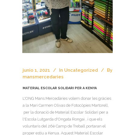
junio 1, 2021
In
Uncategorized
By
mansmercedaries
MATERIAL ESCOLAR SOLIDARI PER A KENYA
L'ONG Mans Mercedàries volem donar les gràcies
a la Mari Carmen Olivas de Fotocòpies Martorell,
per la donació de Material Escolar Solidari per a
l'Escola Lutgarda d'Ongata Rongai , i que els
voluntaris del 26è Camp de Treball portaran el
proper estiu a Kenya. Aquest Material Escolar