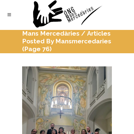
Mans Mercedàries
/
Articles
Posted By Mansmercedaries
(Page 76)