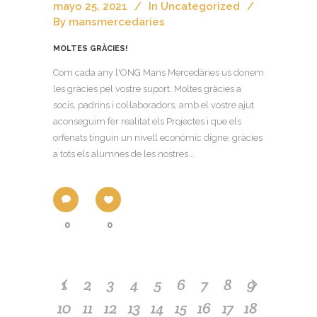
mayo 25, 2021
In
Uncategorized
By
mansmercedaries
MOLTES GRÀCIES!
Com cada any l'ONG Mans Mercedàries us donem
les gràcies pel vostre suport. Moltes gràcies a
socis, padrins i col·laboradors, amb el vostre ajut
aconseguim fer realitat els Projectes i que els
orfenats tinguin un nivell econòmic digne; gràcies
a tots els alumnes de les nostres...
0
0
1
2
3
4
5
6
7
8
9
10
11
12
13
14
15
16
17
18