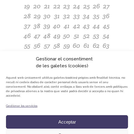
19
20
21
22
23
24
25
26
27
28
29
30
31
32
33
34
35
36
37
38
39
40
41
42
43
44
45
46
47
48
49
50
51
52
53
54
55
56
57
58
59
60
61
62
63
64
65
66
67
68
69
70
71
72
Gestionar el consentiment
73
74
75
76
77
78
79
80
81
de les galetes (cookies)
82
83
84
85
86
87
88
89
90
Aquest web únicament utilitza galetes (cookies) pròpies amb finalitat tècnica, no
recull ni cedeix dades de caràcter personal dels usuaris sense el seu
91
92
93
94
95
96
97
98
coneixement.
No obstant això, conté enllaços a llocs web de tercers amb polítiques
de privadesa alienes a la nostra que vostè podrà decidir si accepta o no quan hi
accedeixi.
Gestionar los servicios
© ONG Mans Mercedàries
Política de privacitat
Acceptar
Avís Legal
Cookies