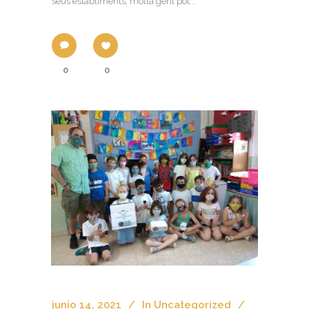
seus establiments, molta gent pot...
0
0
junio 14, 2021
In
Uncategorized