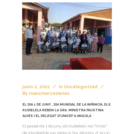
junio 2, 2021
In
Uncategorized
By
mansmercedaries
EL DIA 1 DE JUNY , DIA MUNDIAL DE LA INFÀNCIA, ELS
KUDIELELA REBEN LA SRA. MINISTRA FAUSTINA
ALVES I EL DELEGAT D’UNICEF A ANGOLA
El passat dia 1 de juny, els Kudielela i les "Irmás"
de Vila Matilde van rebre la Sra. Ministra d' Acció