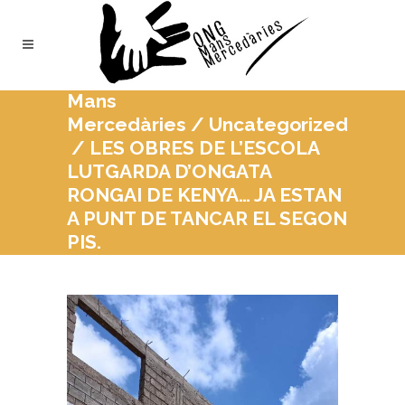
Mans
Mercedàries
/
Uncategorized
/
LES OBRES DE L’ESCOLA
LUTGARDA D’ONGATA
RONGAI DE KENYA… JA ESTAN
A PUNT DE TANCAR EL SEGON
PIS.