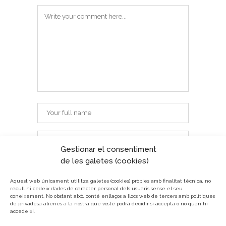
Gestionar el consentiment
de les galetes (cookies)
Aquest web únicament utilitza galetes (cookies) pròpies amb finalitat tècnica, no
recull ni cedeix dades de caràcter personal dels usuaris sense el seu
coneixement.
No obstant això, conté enllaços a llocs web de tercers amb polítiques
de privadesa alienes a la nostra que vostè podrà decidir si accepta o no quan hi
accedeixi.