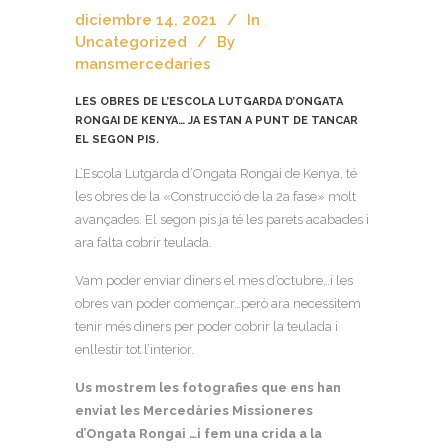
diciembre 14, 2021
In
Uncategorized
By
mansmercedaries
LES OBRES DE L’ESCOLA LUTGARDA D’ONGATA
RONGAI DE KENYA… JA ESTAN A PUNT DE TANCAR
EL SEGON PIS.
L’Escola Lutgarda d’Ongata Rongai de Kenya, té
les obres de la «Construcció de la 2a fase» molt
avançades. El segon pis ja té les parets acabades i
ara falta cobrir teulada.
Vam poder enviar diners el mes d’octubre…i les
obres van poder començar…però ara necessitem
tenir més diners per poder cobrir la teulada i
enllestir tot l’interior.
Us mostrem les fotografies que ens han
enviat les Mercedàries Missioneres
d’Ongata Rongai …i fem una crida a la