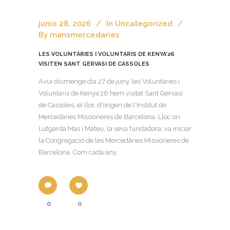
junio 28, 2026
In
Uncategorized
By
mansmercedaries
LES VOLUNTÀRIES I VOLUNTARIS DE KENYA’26
VISITEN SANT GERVASI DE CASSOLES
Avui diumenge dia 27 de juny, les Voluntàries i
Voluntaris de Kenya’26 hem visitat Sant Gervasi
de Cassoles, el lloc d'origen de l'Institut de
Mercedàries Missioneres de Barcelona. Lloc on
Lutgarda Mas i Mateu, la seva fundadora, va iniciar
la Congregació de les Mercedàries Missioneres de
Barcelona. Com cada any,...
0
0