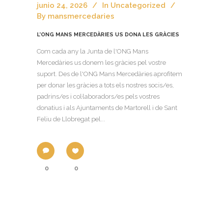
junio 24, 2026
In
Uncategorized
By
mansmercedaries
L’ONG MANS MERCEDÀRIES US DONA LES GRÀCIES
Com cada any la Junta de l'ONG Mans
Mercedàries us donem les gràcies pel vostre
suport. Des de l'ONG Mans Mercedàries aprofitem
per donar les gràcies a tots els nostres socis/es,
padrins/es i col·laboradors/es pels vostres
donatius i als Ajuntaments de Martorell i de Sant
Feliu de Llobregat pel...
0
0