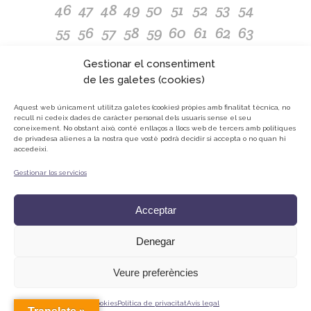
46
47
48
49
50
51
52
53
54
55
56
57
58
59
60
61
62
63
64
65
66
67
68
69
70
71
72
Gestionar el consentiment
73
74
75
76
77
78
79
80
81
de les galetes (cookies)
82
83
84
85
86
87
88
89
90
Aquest web únicament utilitza galetes (cookies) pròpies amb finalitat tècnica, no
recull ni cedeix dades de caràcter personal dels usuaris sense el seu
91
92
93
94
95
96
97
98
coneixement.
No obstant això, conté enllaços a llocs web de tercers amb polítiques
de privadesa alienes a la nostra que vostè podrà decidir si accepta o no quan hi
accedeixi.
Gestionar los servicios
© ONG Mans Mercedàries
Política de privacitat
Acceptar
Avís Legal
Cookies
Denegar
Veure preferències
Cookies
Política de privacitat
Avís legal