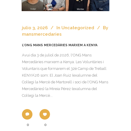
julio 3, 2026
In
Uncategorized
By
mansmercedaries
L’ONG MANS MERCEDÀRIES MARXEM A KENYA
Avui dia 3 de juliol de 2026, l'ONG Mans
Mercedàries marxem a Kenya. Les Voluntàries i
Voluntaris que formarem el 32è Camp de Treball
KENYA’26 som: El Joan Ruiz (exalumne del
Col·legi la Mercè de Martorell i soci de l'ONG Mans
Mercedàries) la Mireia Pérez (exalumna del
Col·legi la Mercè...
0
0