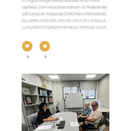
d’Ongata Rongai-Kenya avancen amb molta
rapidesa. Com recordareu tothom, el Projecte del
32è Camp de Treball de l’ONG Mans Mercedàries
és L'AMPLIACIÓ DEL PATI DE JOCS DE L'ESCOLA
LUTGARDA D'ONGATA RONGAI, PERQUÈ CADA...
0
0