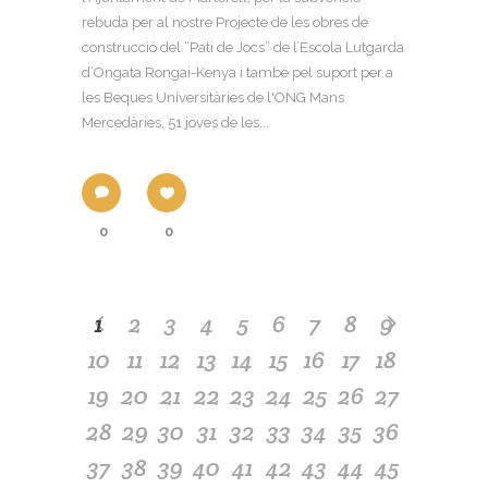
rebuda per al nostre Projecte de les obres de
construcció del “Pati de Jocs” de l’Escola Lutgarda
d’Ongata Rongai-Kenya i també pel suport per a
les Beques Universitàries de l'ONG Mans
Mercedàries, 51 joves de les...
0
0
1
2
3
4
5
6
7
8
9
10
11
12
13
14
15
16
17
18
19
20
21
22
23
24
25
26
27
28
29
30
31
32
33
34
35
36
37
38
39
40
41
42
43
44
45