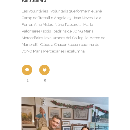
CAP A ANGOLA
Les Voluntàries i Voluntaris que formem el 29è
Camp de Treball d'Angola'23: Joao Neves, Laia
Ferrer, Aina Millàs, Núria Passarell i Marta
Palomares (socis i padrins de l'ONG Mans
Mercedàries i exalumnes del Col·legi la Mercè de
Martorell); Clàudia Chacón (sòcia i padrina de
l'ONG Mans Mercedàries i exalumna...
1
0