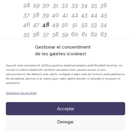
28
29
30
31
32
33
34
35
36
37
38
39
40
41
42
43
44
45
46
47
48
49
50
51
52
53
54
55
56
57
58
59
60
61
62
63
64
65
66
67
68
69
70
71
72
Gestionar el consentiment
73
74
75
76
77
78
79
80
81
de les galetes (cookies)
82
83
84
85
86
87
88
89
90
Aquest web únicament utilitza galetes (cookies) pròpies amb finalitat tècnica, no
recull ni cedeix dades de caràcter personal dels usuaris sense el seu
91
92
93
94
95
96
97
98
coneixement.
No obstant això, conté enllaços a llocs web de tercers amb polítiques
de privadesa alienes a la nostra que vostè podrà decidir si accepta o no quan hi
accedeixi.
Gestionar los servicios
© ONG Mans Mercedàries
Política de privacitat
Acceptar
Avís Legal
Cookies
Denegar