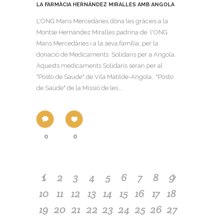
LA FARMÀCIA HERNÁNDEZ MIRALLES AMB ANGOLA
L'ONG Mans Mercedàries dóna les gràcies a la
Montse Hernández Miralles padrina de l'ONG
Mans Mercedàries i a la seva família, per la
donació de Medicaments Solidaris per a Angola.
Aquests medicaments Solidaris seran per al
"Posto de Saude" de Vila Matilde-Angola, "Posto
de Saüde" de la Missió de les...
0
0
1
2
3
4
5
6
7
8
9
10
11
12
13
14
15
16
17
18
19
20
21
22
23
24
25
26
27