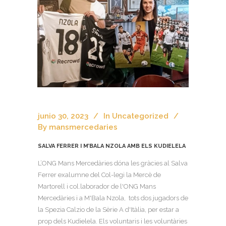
junio 30, 2023
In
Uncategorized
By
mansmercedaries
SALVA FERRER I M’BALA NZOLA AMB ELS KUDIELELA
L’ONG Mans Mercedàries dóna les gràcies al Salva
Ferrer exalumne del Col-legi la Mercè de
Martorell i col.laborador de l'ONG Mans
Mercedàries i a M'Bala Nzola, tots dos jugadors de
la Spezia Calzio de la Sèrie A d'Itàlia, per estar a
prop dels Kudielela. Els voluntaris i les voluntàries