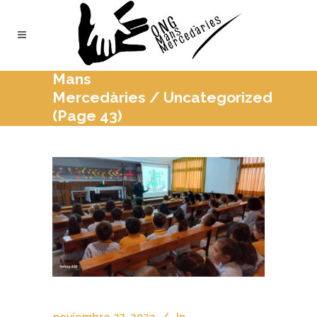
Mans
Mercedàries
/
Uncategorized
(Page 43)
noviembre 27, 2023
In