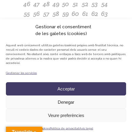
46
47
48
49
50
51
52
53
54
55
56
57
58
59
60
61
62
63
64
65
66
67
68
69
70
71
72
Gestionar el consentiment
73
74
75
76
77
78
79
80
81
de les galetes (cookies)
82
83
84
85
86
87
88
89
90
Aquest web únicament utilitza galetes (cookies) pròpies amb finalitat tècnica, no
recull ni cedeix dades de caràcter personal dels usuaris sense el seu
91
92
93
94
95
96
97
98
coneixement.
No obstant això, conté enllaços a llocs web de tercers amb polítiques
de privadesa alienes a la nostra que vostè podrà decidir si accepta o no quan hi
accedeixi.
Gestionar los servicios
© ONG Mans Mercedàries
Política de privacitat
Acceptar
Avís Legal
Cookies
Denegar
Veure preferències
Cookies
Política de privacitat
Avís legal
Translate »