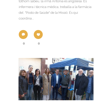
tothom sabeu, la irmã Antonia és angolesa. És
infermera i tècnica mèdica, treballa a la farmàcia
del "Posto de Saüde" de la Missió. És qui
coordina...
0
0