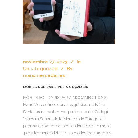
noviembre 27, 2023
In
Uncategorized
By
mansmercedaries
MÒBILS SOLIDARIS PER A MOÇAMBIC
MÒBILS SOLIDARIS PER A MOÇAMBIC L’ONG
Mans Mercedàries dóna les gràcies a la Núria
Santaliestra, exalumna i professora del Col·legi
"Nuestra Señora de la Merced" de Zaragoza i
padrina de Katembe, per la donació d'un mòbil
per a les nenes del "Lar Tiberíades· de Katembe-