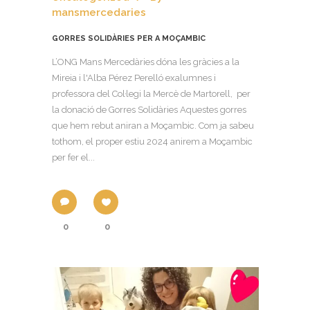
mansmercedaries
GORRES SOLIDÀRIES PER A MOÇAMBIC
L’ONG Mans Mercedàries dóna les gràcies a la
Mireia i l'Alba Pérez Perelló exalumnes i
professora del Col·legi la Mercè de Martorell, per
la donació de Gorres Solidàries Aquestes gorres
que hem rebut aniran a Moçambic. Com ja sabeu
tothom, el proper estiu 2024 anirem a Moçambic
per fer el...
0
0