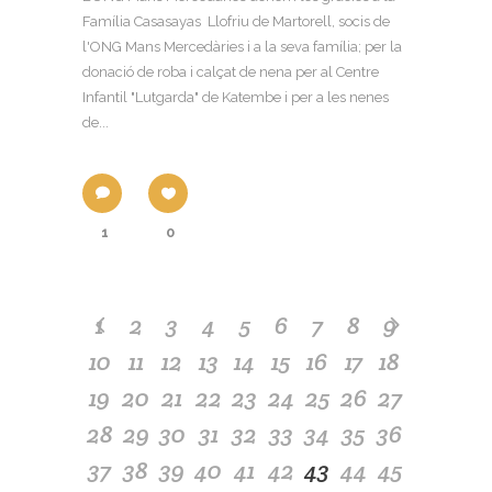
Família Casasayas Llofriu de Martorell, socis de
l'ONG Mans Mercedàries i a la seva família; per la
donació de roba i calçat de nena per al Centre
Infantil "Lutgarda" de Katembe i per a les nenes
de...
1
0
1
2
3
4
5
6
7
8
9
10
11
12
13
14
15
16
17
18
19
20
21
22
23
24
25
26
27
28
29
30
31
32
33
34
35
36
37
38
39
40
41
42
43
44
45