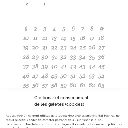
0
1
1
2
3
4
5
6
7
8
9
10
11
12
13
14
15
16
17
18
19
20
21
22
23
24
25
26
27
28
29
30
31
32
33
34
35
36
37
38
39
40
41
42
43
44
45
46
47
48
49
50
51
52
53
54
55
56
57
58
59
60
61
62
63
64
65
66
67
68
69
70
71
72
Gestionar el consentiment
73
74
75
76
77
78
79
80
81
de les galetes (cookies)
82
83
84
85
86
87
88
89
90
Aquest web únicament utilitza galetes (cookies) pròpies amb finalitat tècnica, no
recull ni cedeix dades de caràcter personal dels usuaris sense el seu
91
92
93
94
95
96
97
98
coneixement.
No obstant això, conté enllaços a llocs web de tercers amb polítiques