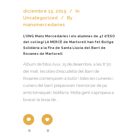
diciembre 15, 2019
In
Uncategorized
By
mansmercedaries
L’ONG Mans Mercedàries i els alumnes de 4t d’ESO
del col·legi LA MERCÈ de Martorell han fet Botiga
Solidària a la Fira de Santa Llúcia del Barri de
Rosanes de Martorell
Àlbum de fotos Avui, 15 de desembre, a les 8'30
del matí, les olles d'escudella del Barri de
Rosanes començaven a bullir i totes les cuineres i
cuiners del barri preparaven l'esmorzar de pa
amb tomàquet i botifarra. Molta gent s'apropava a
buscar la tassa de...
0
0