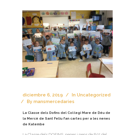
diciembre 6, 2019
In
Uncategorized
By
mansmercedaries
La Classe dels Dofins del Col·legi Mare de Déu de
la Mercè de Sant Feliu fan cartes per a les nenes
de Katembe
La Classe dels DOFINS ,nenes i nens de P/5 del