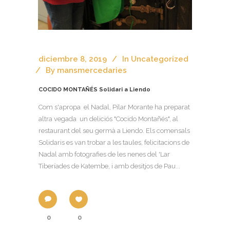
diciembre 8, 2019
In
Uncategorized
By
mansmercedaries
COCIDO MONTAÑÉS Solidari a Liendo
Com s'apropa el Nadal, Pilar Morante ha preparat
altra vegada un deliciós "Cocido Montañés", al
restaurant del seu germà a Liendo. Els comensals
Solidaris es van trobar a les taules, felicitacions de
Nadal amb fotografies de les nenes del 'Lar
Tiberíades de Katembe, i amb desitjos de Pau...
0
0