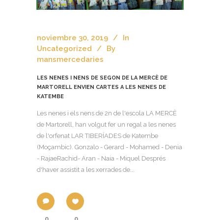
noviembre 30, 2019
In
Uncategorized
By
mansmercedaries
LES NENES I NENS DE SEGON DE LA MERCÈ DE
MARTORELL ENVIEN CARTES A LES NENES DE
KATEMBE
Les nenes i els nens de 2n de l'escola LA MERCÈ
de Martorell, han volgut fer un regal a les nenes
de l'orfenat LAR TIBERÍADES de Katembe
(Moçambic). Gonzalo - Gerard - Mohamed - Denia
- RajaeRachid- Aran - Naia - Miquel Després
d'haver assistit a les xerrades de...
0
0