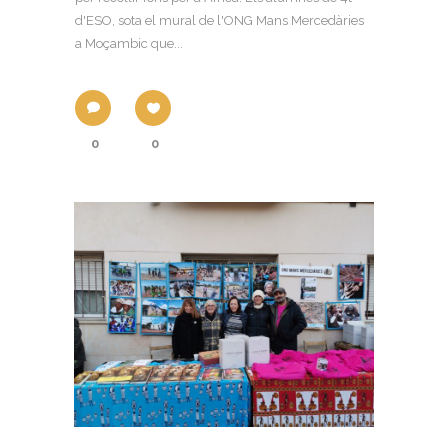
d'ESO, sota el mural de l'ONG Mans Mercedàries
a Moçambic que...
0
0