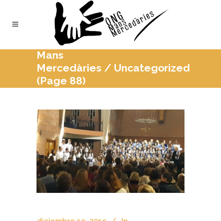
Mans
Mercedàries
/
Uncategorized
(Page 88)
diciembre 19, 2019
In