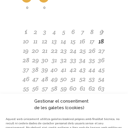
0
0
1
2
3
4
5
6
7
8
9
10
11
12
13
14
15
16
17
18
19
20
21
22
23
24
25
26
27
28
29
30
31
32
33
34
35
36
37
38
39
40
41
42
43
44
45
46
47
48
49
50
51
52
53
54
55
56
57
58
59
60
61
62
63
64
65
66
67
68
69
70
71
72
Gestionar el consentiment
73
74
75
76
77
78
79
80
81
de les galetes (cookies)
82
83
84
85
86
87
88
89
90
Aquest web únicament utilitza galetes (cookies) pròpies amb finalitat tècnica, no
recull ni cedeix dades de caràcter personal dels usuaris sense el seu
91
92
93
94
95
96
97
98
coneixement.
No obstant això, conté enllaços a llocs web de tercers amb polítiques