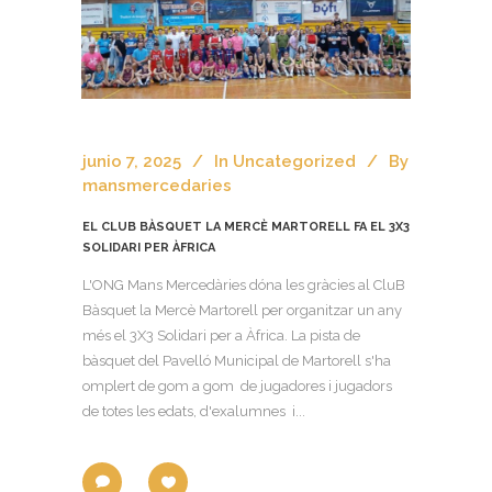
junio 7, 2025
In
Uncategorized
By
mansmercedaries
EL CLUB BÀSQUET LA MERCÈ MARTORELL FA EL 3X3
SOLIDARI PER ÀFRICA
L'ONG Mans Mercedàries dóna les gràcies al CluB
Bàsquet la Mercè Martorell per organitzar un any
més el 3X3 Solidari per a Àfrica. La pista de
bàsquet del Pavelló Municipal de Martorell s'ha
omplert de gom a gom de jugadores i jugadors
de totes les edats, d'exalumnes i...