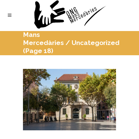
Mans
Mercedàries
/
Uncategorized
(Page 18)