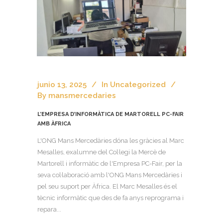
junio 13, 2025
In
Uncategorized
By
mansmercedaries
L’EMPRESA D’INFORMÀTICA DE MARTORELL PC-FAIR
AMB ÀFRICA
L'ONG Mans Mercedàries dóna les gràcies al Marc
Mesalles, exalumne del Col·legi la Mercè de
Martorell i informàtic de l'Empresa PC-Fair, per la
seva col·laboració amb l'ONG Mans Mercedàries i
pel seu suport per Àfrica. El Marc Mesalles és el
tècnic informàtic que des de fa anys reprograma i
repara...