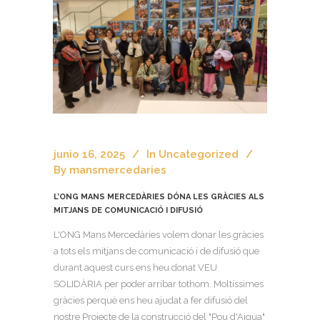
junio 16, 2025
In
Uncategorized
By
mansmercedaries
L’ONG MANS MERCEDÀRIES DÓNA LES GRÀCIES ALS
MITJANS DE COMUNICACIÓ I DIFUSIÓ
L'ONG Mans Mercedàries volem donar les gràcies
a tots els mitjans de comunicació i de difusió que
durant aquest curs ens heu donat VEU
SOLIDÀRIA per poder arribar tothom. Moltíssimes
gràcies perquè ens heu ajudat a fer difusió del
nostre Projecte de la construcció del "Pou d'Aigua"