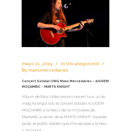
mayo 11, 2019
In
Uncategorized
By
mansmercedaries
Concert Solidari ONG Mans Mercedàries – AJUDEM
MOÇAMBIC – MARTA KNIGHT
Àlbum de fotos Vídeo resum concert Avui, 11 de
maig ha tingut lloc el Concert Solidari AJUDEM
MOÇAMBIC a la Nau 2 de Ca n'Oliveres de
Martorell, a càrrec de la MARTA KNIGHT. Aquesta
tarda, el públic solidari que s'ha apropat a la Nau
2, ha pogut...