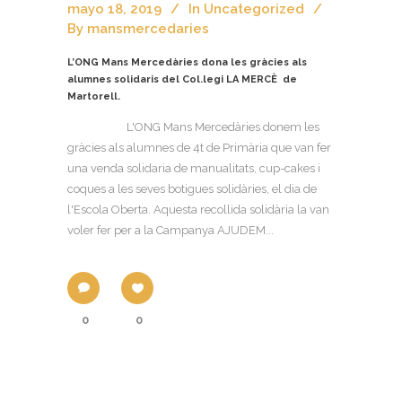
mayo 18, 2019
In
Uncategorized
By
mansmercedaries
L’ONG Mans Mercedàries dona les gràcies als
alumnes solidaris del Col.legi LA MERCÈ de
Martorell.
L'ONG Mans Mercedàries donem les
gràcies als alumnes de 4t de Primària que van fer
una venda solidaria de manualitats, cup-cakes i
coques a les seves botigues solidàries, el dia de
l'Escola Oberta. Aquesta recollida solidària la van
voler fer per a la Campanya AJUDEM...
0
0