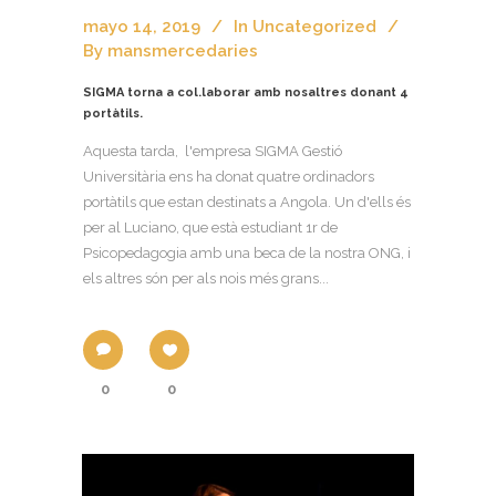
mayo 14, 2019
In
Uncategorized
By
mansmercedaries
SIGMA torna a col.laborar amb nosaltres donant 4
portàtils.
Aquesta tarda, l'empresa SIGMA Gestió
Universitària ens ha donat quatre ordinadors
portàtils que estan destinats a Angola. Un d'ells és
per al Luciano, que està estudiant 1r de
Psicopedagogia amb una beca de la nostra ONG, i
els altres són per als nois més grans...
0
0