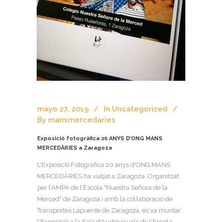
mayo 27, 2019
In
Uncategorized
By
mansmercedaries
Exposició fotogràfica 20 ANYS D’ONG MANS
MERCEDÀRIES a Zaragoza
L'Exposició Fotogràfica 20 anys d'ONG MANS
MERCEDÀRIES ha viatjat a Zaragoza. Organitzat
per l'AMPA de l'Escola "Nuestra Señora de la
Merced" de Zaragoza i amb la col·laboració de
Transportes Lapuente de Zaragoza, es va muntar
l'Exposició a la Sala d'Audiovisuals de l'Escola .