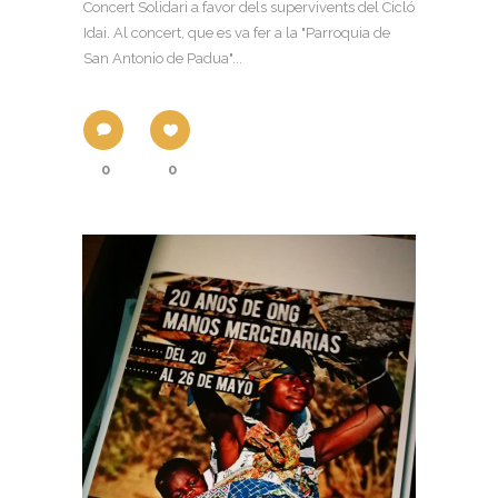
Concert Solidari a favor dels supervivents del Cicló
Idai. Al concert, que es va fer a la "Parroquia de
San Antonio de Padua"...
0
0