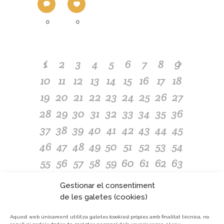
0
0
1
2
3
4
5
6
7
8
9
10
11
12
13
14
15
16
17
18
19
20
21
22
23
24
25
26
27
28
29
30
31
32
33
34
35
36
37
38
39
40
41
42
43
44
45
46
47
48
49
50
51
52
53
54
55
56
57
58
59
60
61
62
63
64
65
66
67
68
69
70
71
72
Gestionar el consentiment
73
74
75
76
77
78
79
80
81
de les galetes (cookies)
82
83
84
85
86
87
88
89
90
Aquest web únicament utilitza galetes (cookies) pròpies amb finalitat tècnica, no