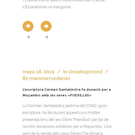
L'Exposició es va inaugurar...
0
0
mayo 18, 2019
In
Uncategorized
By
mansmercedaries
L’escriptora Carmen Santaliestra fa donació per a
Moçambic amb les seves «POESILLAS»
La Carmen Santaliestra padrina de l'ONG i gran
escriptora, ha fet durant aquest curs moltes
presentacions del seu llibre "Poesillas" per tal de
recollir donacions solidàries per a Moçambic. Una
part de la venda dels seus llibres l'ha donat a