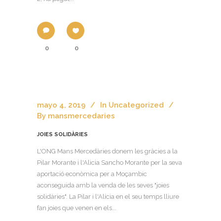
0
0
mayo 4, 2019
In
Uncategorized
By
mansmercedaries
JOIES SOLIDÀRIES
L'ONG Mans Mercedàries donem les gràcies a la
Pilar Morante i l'Alicia Sancho Morante per la seva
aportació econòmica per a Moçambic
aconseguida amb la venda de les seves "joies
solidàries". La Pilar i l'Alícia en el seu temps lliure
fan joies que venen en els...