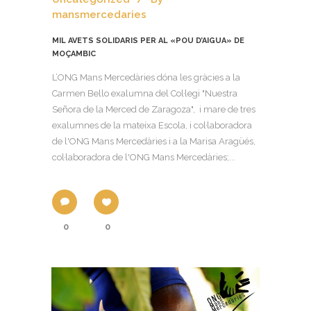
mansmercedaries
MIL AVETS SOLIDARIS PER AL «POU D’AIGUA» DE
MOÇAMBIC
L’ONG Mans Mercedàries dóna les gràcies a la
Carmen Bello exalumna del Col·legi "Nuestra
Señora de la Merced de Zaragoza", i mare de tres
exalumnes de la mateixa Escola, i col·laboradora
de l'ONG Mans Mercedàries i a la Marisa Aragüés,
col·laboradora de l'ONG Mans Mercedàries;...
0
0