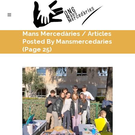
Mans Mercedàries
/
Articles
Posted By Mansmercedaries
(Page 25)