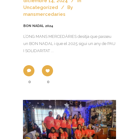
diciembre 14, 2024
In
Uncategorized
By
mansmercedaries
BON NADAL 2024
L’ONG MANS MERCEDÀRIES desitja que passeu
un BON NADAL i que el 2025 sigui un any de PAU
I SOLIDARITAT ...
0
0