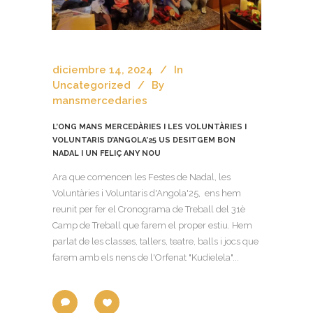
diciembre 14, 2024
In
Uncategorized
By
mansmercedaries
L’ONG MANS MERCEDÀRIES I LES VOLUNTÀRIES I
VOLUNTARIS D’ANGOLA’25 US DESITGEM BON
NADAL I UN FELIÇ ANY NOU
Ara que comencen les Festes de Nadal, les
Voluntàries i Voluntaris d'Angola'25, ens hem
reunit per fer el Cronograma de Treball del 31è
Camp de Treball que farem el proper estiu. Hem
parlat de les classes, tallers, teatre, balls i jocs que
farem amb els nens de l'Orfenat "Kudielela"...