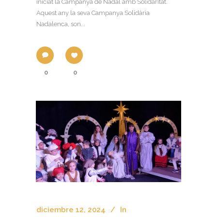
iniciat la Campanya de Nadal amb Solidaritat.
Aquest any la seva Campanya Solidària
Nadalenca, son...
0
0
diciembre 12, 2024
In