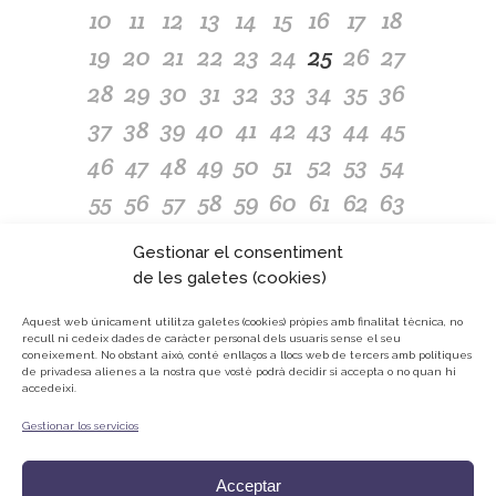
10
11
12
13
14
15
16
17
18
19
20
21
22
23
24
25
26
27
28
29
30
31
32
33
34
35
36
37
38
39
40
41
42
43
44
45
46
47
48
49
50
51
52
53
54
55
56
57
58
59
60
61
62
63
64
65
66
67
68
69
70
71
72
Gestionar el consentiment
73
74
75
76
77
78
79
80
81
de les galetes (cookies)
82
83
84
85
86
87
88
89
90
Aquest web únicament utilitza galetes (cookies) pròpies amb finalitat tècnica, no
recull ni cedeix dades de caràcter personal dels usuaris sense el seu
91
92
93
94
95
96
97
98
coneixement.
No obstant això, conté enllaços a llocs web de tercers amb polítiques
de privadesa alienes a la nostra que vostè podrà decidir si accepta o no quan hi
accedeixi.
Gestionar los servicios
© ONG Mans Mercedàries
Política de privacitat
Acceptar
Avís Legal