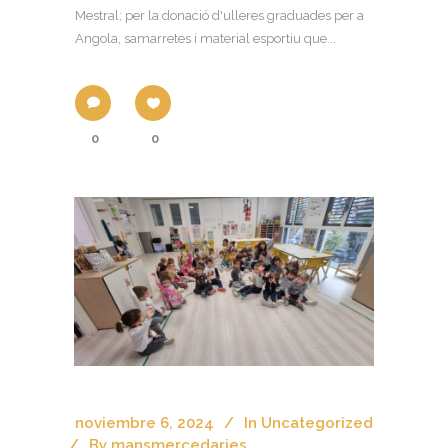
Mestral; per la donació d'ulleres graduades per a
Angola, samarretes i material esportiu que...
0
0
noviembre 6, 2024
In
Uncategorized
By
mansmercedaries