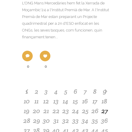
L'ONG Mans Mercedàries hem fet la Xerrada de
Moçambic'24 a l'Institut Premià de Mar. A l'Institut
Premià de Mar estan preparant un Projecte
quadrimestral per a 2n d'ESO enfocat en les
ONGs, les seves tasques, com funcionen, quin
finançament tenen...
0
0
1
2
3
4
5
6
7
8
9
10
11
12
13
14
15
16
17
18
19
20
21
22
23
24
25
26
27
28
29
30
31
32
33
34
35
36
37
38
39
40
41
42
43
44
45