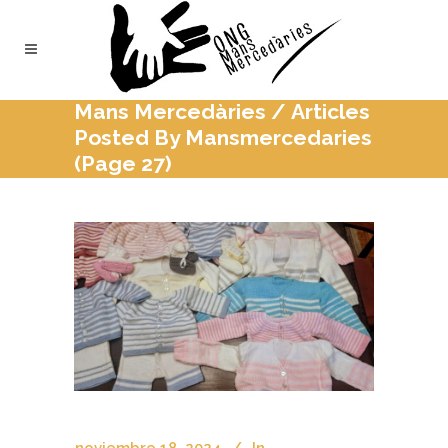
Mans Mercedàries
/
Articles
Posted By Mansmercedaries
(Page 27)
noviembre 18, 2024
In