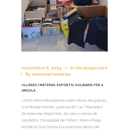
noviembre 6, 2024
In
Uncategorized
By
mansmercedaries
ULLERES I MATERIAL ESPORTIU SOLIDARIS PER A
ANGOLA
L'ONG Mans Mercedàries volem donar les gràcies
a la Montse Nomen, padrina del "Lar Tiberíades"
de Katembe-Moçambic, als veïns i veïnes de
Vandellós, l'Hospitalet de l'Infant i Miami Platja;
també al Club Centre Excursionista Serres del