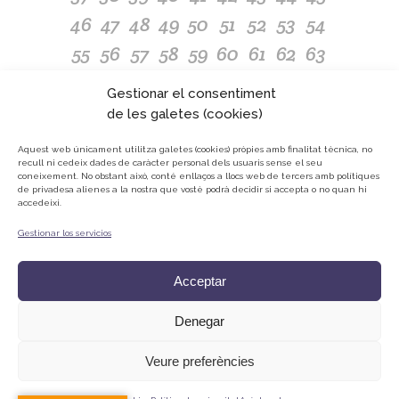
46
47
48
49
50
51
52
53
54
55
56
57
58
59
60
61
62
63
64
65
66
67
68
69
70
71
72
Gestionar el consentiment
73
74
75
76
77
78
79
80
81
de les galetes (cookies)
82
83
84
85
86
87
88
89
90
Aquest web únicament utilitza galetes (cookies) pròpies amb finalitat tècnica, no
recull ni cedeix dades de caràcter personal dels usuaris sense el seu
91
92
93
94
95
96
97
98
coneixement.
No obstant això, conté enllaços a llocs web de tercers amb polítiques
de privadesa alienes a la nostra que vostè podrà decidir si accepta o no quan hi
accedeixi.
Gestionar los servicios
© ONG Mans Mercedàries
Política de privacitat
Acceptar
Avís Legal
Cookies
Denegar
Veure preferències