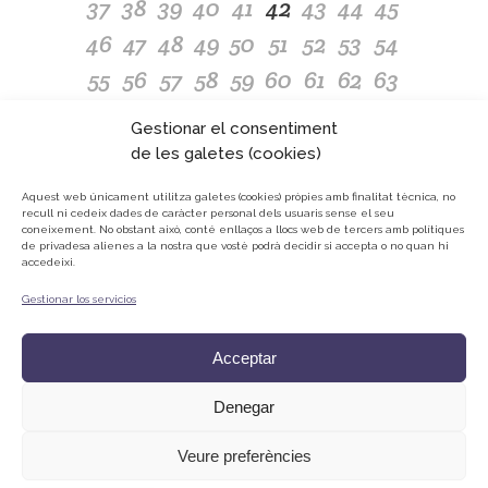
37
38
39
40
41
42
43
44
45
46
47
48
49
50
51
52
53
54
55
56
57
58
59
60
61
62
63
64
65
66
67
68
69
70
71
72
Gestionar el consentiment
73
74
75
76
77
78
79
80
81
de les galetes (cookies)
82
83
84
85
86
87
88
89
90
Aquest web únicament utilitza galetes (cookies) pròpies amb finalitat tècnica, no
recull ni cedeix dades de caràcter personal dels usuaris sense el seu
91
92
93
94
95
96
97
98
coneixement.
No obstant això, conté enllaços a llocs web de tercers amb polítiques
de privadesa alienes a la nostra que vostè podrà decidir si accepta o no quan hi
accedeixi.
Gestionar los servicios
© ONG Mans Mercedàries
Política de privacitat
Acceptar
Avís Legal
Cookies
Denegar
Veure preferències