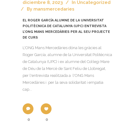
diciembre 8, 2023
In
Uncategorized
By
mansmercedaries
EL ROGER GARCÍA ALUMNE DE LA UNIVERSITAT
POLITÈCNICA DE CATALUNYA (UPC) ENTREVISTA
L’ONG MANS MERCEDÀRIES PER AL SEU PROJECTE
DE CURS
L'ONG Mans Mercedàries dóna les gràcies al
Roger García, alumne de la Universitat Politècnica
de Catalunya (UPC) i ex alumne del Col·legi Mare
de Déu de la Mercè de Sant Feliu de Llobregat,
per l'entrevista realitzada a l'ONG Mans
Mercedàries i per la seva solidaritat i empatia
cap...
0
0