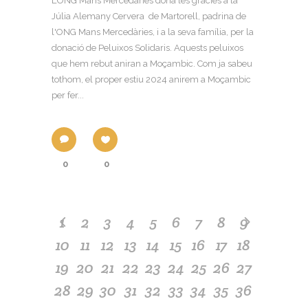
L’ONG Mans Mercedàries dóna les gràcies a la
Júlia Alemany Cervera de Martorell, padrina de
l'ONG Mans Mercedàries, i a la seva família, per la
donació de Peluixos Solidaris. Aquests peluixos
que hem rebut aniran a Moçambic. Com ja sabeu
tothom, el proper estiu 2024 anirem a Moçambic
per fer...
0
0
1
2
3
4
5
6
7
8
9
10
11
12
13
14
15
16
17
18
19
20
21
22
23
24
25
26
27
28
29
30
31
32
33
34
35
36