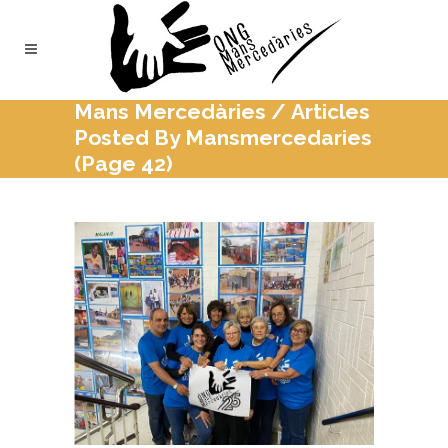
Mans Mercedàries
/
Articles
Posted By Mansmercedaries
(Page 42)