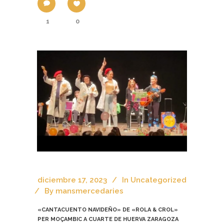
1
0
diciembre 17, 2023
In
Uncategorized
By
mansmercedaries
«CANTACUENTO NAVIDEÑO» DE «ROLA & CROL»
PER MOÇAMBIC A CUARTE DE HUERVA ZARAGOZA