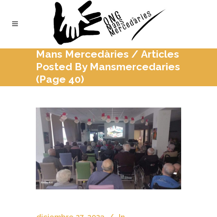
Mans Mercedàries
/
Articles
Posted By Mansmercedaries
(Page 40)