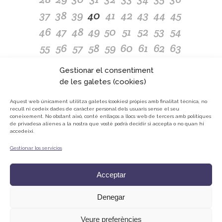
37
38
39
40
41
42
43
44
45
46
47
48
49
50
51
52
53
54
55
56
57
58
59
60
61
62
63
64
65
66
67
68
69
70
71
72
Gestionar el consentiment
73
74
75
76
77
78
79
80
81
de les galetes (cookies)
82
83
84
85
86
87
88
89
90
Aquest web únicament utilitza galetes (cookies) pròpies amb finalitat tècnica, no
recull ni cedeix dades de caràcter personal dels usuaris sense el seu
91
92
93
94
95
96
97
98
coneixement.
No obstant això, conté enllaços a llocs web de tercers amb polítiques
de privadesa alienes a la nostra que vostè podrà decidir si accepta o no quan hi
accedeixi.
Gestionar los servicios
© ONG Mans Mercedàries
Política de privacitat
Acceptar
Avís Legal
Cookies
Denegar
Veure preferències