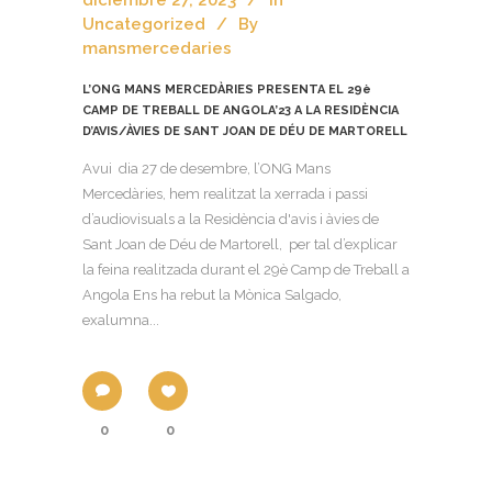
diciembre 27, 2023
In
Uncategorized
By
mansmercedaries
L’ONG MANS MERCEDÀRIES PRESENTA EL 29è
CAMP DE TREBALL DE ANGOLA’23 A LA RESIDÈNCIA
D’AVIS/ÀVIES DE SANT JOAN DE DÉU DE MARTORELL
Avui dia 27 de desembre, l’ONG Mans
Mercedàries, hem realitzat la xerrada i passi
d’audiovisuals a la Residència d'avis i àvies de
Sant Joan de Déu de Martorell, per tal d’explicar
la feina realitzada durant el 29è Camp de Treball a
Angola Ens ha rebut la Mònica Salgado,
exalumna...
0
0