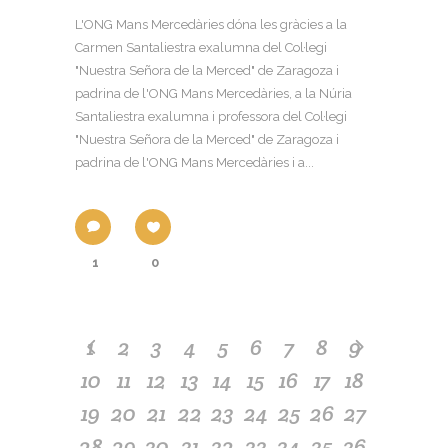
L'ONG Mans Mercedàries dóna les gràcies a la
Carmen Santaliestra exalumna del Col·legi
"Nuestra Señora de la Merced" de Zaragoza i
padrina de l'ONG Mans Mercedàries, a la Núria
Santaliestra exalumna i professora del Col·legi
"Nuestra Señora de la Merced" de Zaragoza i
padrina de l'ONG Mans Mercedàries i a...
1
0
1
2
3
4
5
6
7
8
9
10
11
12
13
14
15
16
17
18
19
20
21
22
23
24
25
26
27
28
29
30
31
32
33
34
35
36