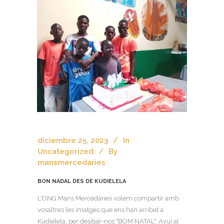
diciembre 25, 2023
In
Uncategorized
By
mansmercedaries
BON NADAL DES DE KUDIELELA
L'ONG Mans Mercedàries volem compartir amb
vosaltres les imatges que ens han arribat a
Kudielela, per desitjar-nos "BOM NATAL". Avui al