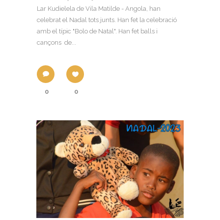
Lar Kudielela de Vila Matilde - Angola, han
celebrat el Nadal tots junts. Han fet la celebració
amb el típic "Bolo de Natal". Han fet balls i
cançons de...
0
0