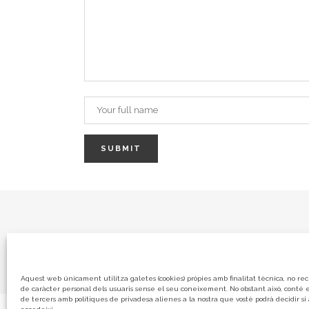
Aquest web únicament utilitza galetes (cookies) pròpies amb finalitat tècnica, no rec
de caràcter personal dels usuaris sense el seu coneixement.
No obstant això, conté e
de tercers amb polítiques de privadesa alienes a la nostra que vostè podrà decidir si