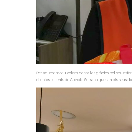
Per aquest motiu volem donar les gràcies pel seu esforç
clientes i clients de Cuinats Serrano que fan els seus d