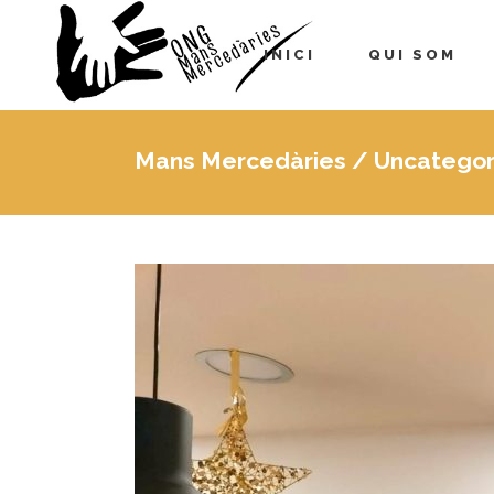
INICI
QUI SOM
Mans Mercedàries
/
Uncategor