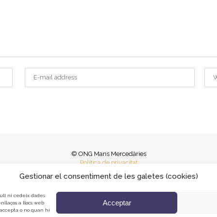
© ONG Mans Mercedàries
Política de privacitat
Avís Legal
Gestionar el consentiment de les galetes (cookies)
Cookies
ull ni cedeix dades
Acceptar
nllaços a llocs web
 accepta o no quan hi