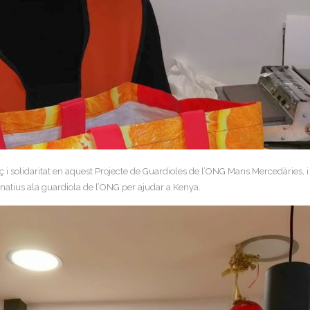
 i solidaritat en aquest Projecte de Guardioles de l’ONG Mans Mercedàries, i 
onatius ala guardiola de l’ONG per ajudar a Kenya.