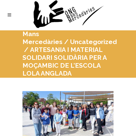
Mans
Mercedàries
/
Uncategorized
/
ARTESANIA I MATERIAL
SOLIDARI SOLIDÀRIA PER A
MOÇAMBIC DE L’ESCOLA
LOLA ANGLADA