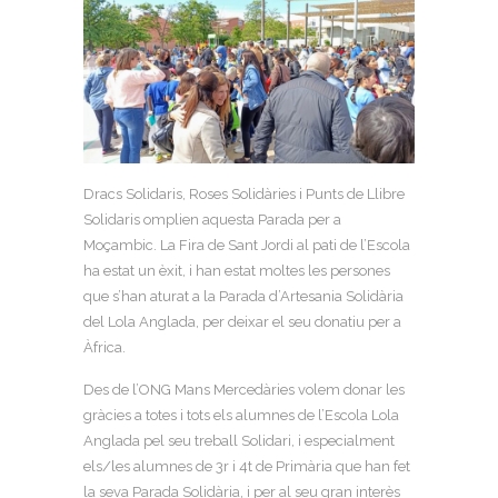
Dracs Solidaris, Roses Solidàries i Punts de Llibre
Solidaris omplien aquesta Parada per a
Moçambic. La Fira de Sant Jordi al pati de l’Escola
ha estat un èxit, i han estat moltes les persones
que s’han aturat a la Parada d’Artesania Solidària
del Lola Anglada, per deixar el seu donatiu per a
Àfrica.
Des de l’ONG Mans Mercedàries volem donar les
gràcies a totes i tots els alumnes de l’Escola Lola
Anglada pel seu treball Solidari, i especialment
els/les alumnes de 3r i 4t de Primària que han fet
la seva Parada Solidària, i per al seu gran interès