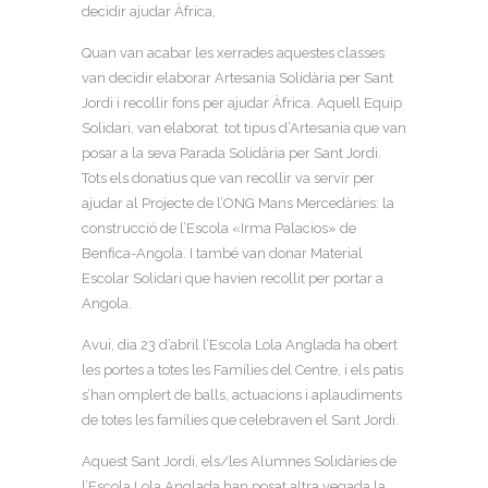
decidir ajudar Àfrica,
Quan van acabar les xerrades aquestes classes
van decidir elaborar Artesania Solidària per Sant
Jordi i recollir fons per ajudar Àfrica. Aquell Equip
Solidari, van elaborat tot tipus d’Artesania que van
posar a la seva Parada Solidària per Sant Jordi.
Tots els donatius que van recollir va servir per
ajudar al Projecte de l’ONG Mans Mercedàries: la
construcció de l’Escola «Irma Palacios» de
Benfica-Angola. I també van donar Material
Escolar Solidari que havien recollit per portar a
Angola.
Avui, dia 23 d’abril l’Escola Lola Anglada ha obert
les portes a totes les Famílies del Centre, i els patis
s’han omplert de balls, actuacions i aplaudiments
de totes les famílies que celebraven el Sant Jordi.
Aquest Sant Jordi, els/les Alumnes Solidàries de
l’Escola Lola Anglada han posat altra vegada la