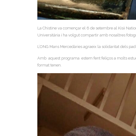
La Chistine va començar el 6 de setembre al Kisii Nation
Universitària i ha volgut compartir amb nosaltres fotogr
L’ONG Mans Mercedàries agraeix la solidaritat dels pad
Amb aquest programa estem fent feliços a molts estudia
format tenen.