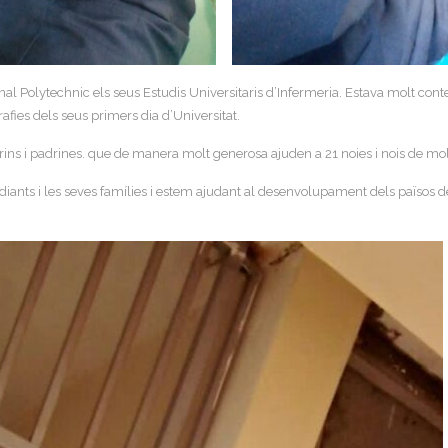
al Polytechnic els seus Estudis Universitaris d’Infermeria. Estava molt conten
afies dels seus primers dia d’Universitat.
rins i padrines. que de manera molt generosa ajuden a 21 noies i nois de m
nts i les seves famílies i estem ajudant al desenvolupament dels països del