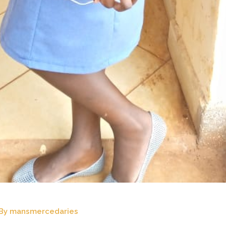
By
mansmercedaries