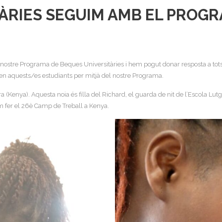
ÀRIES SEGUIM AMB EL PROG
re Programa de Beques Universitàries i hem pogut donar resposta a tots els 
en aquests/es estudiants per mitjà del nostre Programa.
enya). Aquesta noia és filla del Richard, el guarda de nit de l’Escola Lutgar
am fer el 26è Camp de Treball a Kenya.