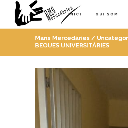
INICI
QUI SOM
Mans Mercedàries
/
Uncategor
BEQUES UNIVERSITÀRIES