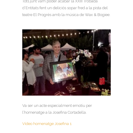
Tots junt vam poder acabar la XXIII Trobada
d’Entitats fent un deliciós sopar fred a la pista del
teatre El Progrés amb la música de Wax & Bogiee.
Va ser un acte especialment emotiu per
l’homenatge a la Josefina Cortadella.
Vídeo homenatge Josefina 1