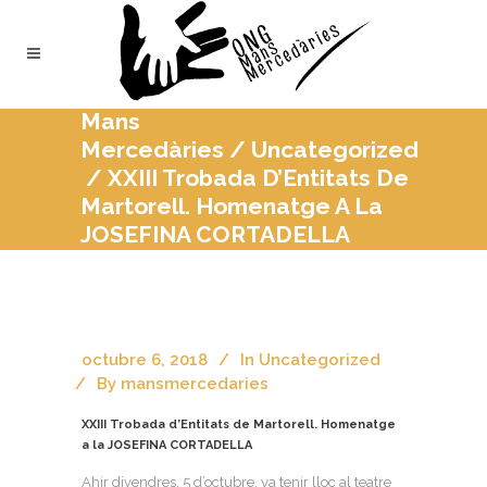
Mans
Mercedàries
/
Uncategorized
/
XXIII Trobada D’Entitats De
Martorell. Homenatge A La
JOSEFINA CORTADELLA
octubre 6, 2018
In
Uncategorized
By
mansmercedaries
XXIII Trobada d’Entitats de Martorell. Homenatge
a la JOSEFINA CORTADELLA
Ahir divendres, 5 d’octubre, va tenir lloc al teatre