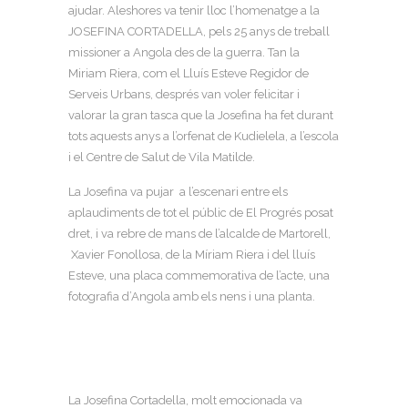
ajudar. Aleshores va tenir lloc l’homenatge a la
JOSEFINA CORTADELLA, pels 25 anys de treball
missioner a Angola des de la guerra. Tan la
Miriam Riera, com el Lluís Esteve Regidor de
Serveis Urbans, després van voler felicitar i
valorar la gran tasca que la Josefina ha fet durant
tots aquests anys a l’orfenat de Kudielela, a l’escola
i el Centre de Salut de Vila Matilde.
La Josefina va pujar a l’escenari entre els
aplaudiments de tot el públic de El Progrés posat
dret, i va rebre de mans de l’alcalde de Martorell,
Xavier Fonollosa, de la Míriam Riera i del lluís
Esteve, una placa commemorativa de l’acte, una
fotografia d’Angola amb els nens i una planta.
La Josefina Cortadella, molt emocionada va