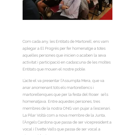
Com cada any, les Entitats de Martorell, ens vam
aplegar a El Progrés per fer homenatge a totes
aquelles persones que inicien o acaben la seva
activitat i participació en cadascuna de les moltes
Entitats que mouen el nostre poble.
L’acte el va presentar l’Assumpta Mera, que va
anar anomenant tots els martorellencs i
martorellenques que per la festa del Roser se’ls
homenatjava. Entre aquestes persones, tres
membres de la nostra ONG van pujar a l’escenari.
La Pilar Voltà com a nova membre de la Junta,
l’Àngels Cardona que passa de ser vicepresident a
vocal i l’Ivette Valls que passa de ser vocal a