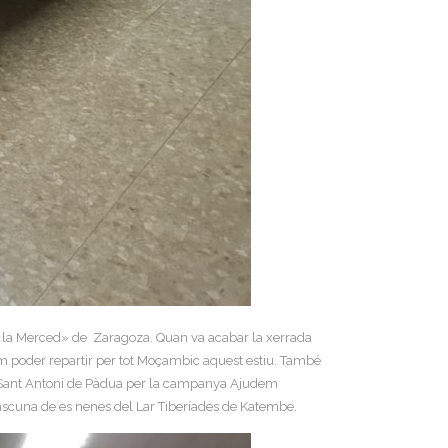
 de la Merced» de Zaragoza. Quan va acabar la xerrada
am poder repartir per tot Moçambic aquest estiu. També
 de Sant Antoni de Pàdua per la campanya Ajudem
dascuna de es nenes del Lar Tiberíades de Katembe.