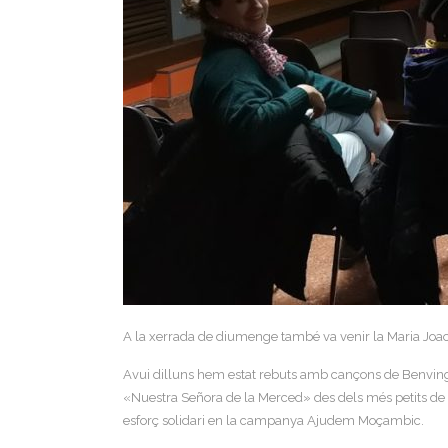
A la xerrada de diumenge també va venir la Maria Joao,
Avui dilluns hem estat rebuts amb cançons de Benvinguda
«Nuestra Señora de la Merced» des dels més petits de P3
esforç solidari en la campanya Ajudem Moçambic.