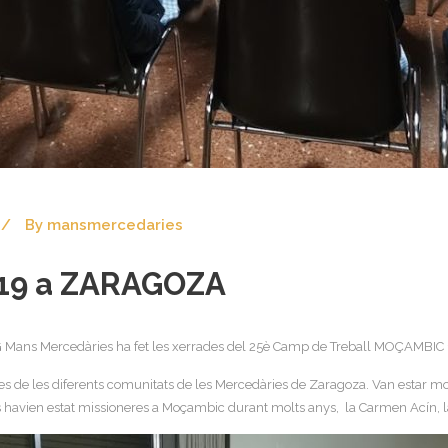
By
mansmercedaries
19 a ZARAGOZA
G Mans Mercedàries ha fet les xerrades del 25è Camp de Treball MOÇAMBIC 
ioses de les diferents comunitats de les Mercedàries de Zaragoza. Van estar
s havien estat missioneres a Moçambic durant molts anys, la Carmen Acín, la