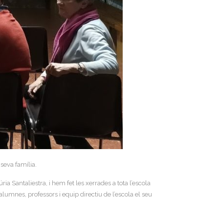
seva família.
 Santaliestra, i hem fet les xerrades a tota l’escola
lumnes, professors i equip directiu de l’escola el seu