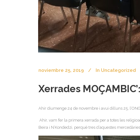
noviembre 25, 2019
In
Uncategorized
Xerrades MOÇAMBIC’
Ahir diumenge 24 de novembre i avui dilluns 25, l’ON
Ahir, vam fer la primera xerrada per a totes les relig
Beira i N’Kondedzi, perquè tres d’aquestes mercedàrie