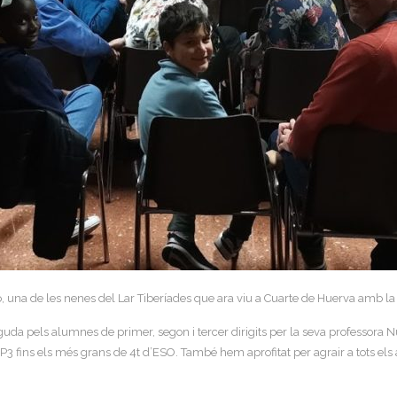
 una de les nenes del Lar Tiberíades que ara viu a Cuarte de Huerva amb la 
 pels alumnes de primer, segon i tercer dirigits per la seva professora Núria
 fins els més grans de 4t d’ESO. També hem aprofitat per agrair a tots els a