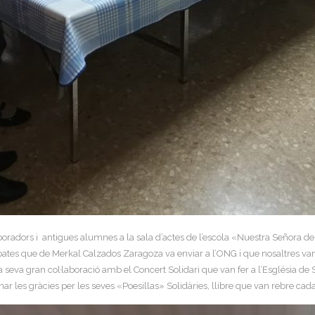
·laboradors i antigues alumnes a la sala d’actes de l’escola «Nuestra Señora
sabates que de Merkal Calzados Zaragoza va enviar a l’ONG i que nosaltres v
 la seva gran col·laboració amb el Concert Solidari que van fer a l’Església
ar les gràcies per les seves «Poesillas» Solidàries, llibre que van rebre ca