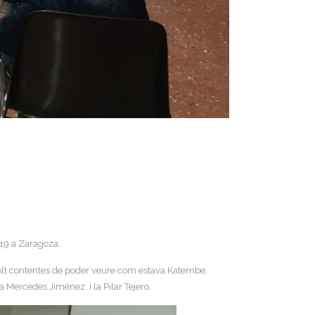
19 a Zaragoza.
 molt contentes de poder veure com estava Katembe,
 Mercedes Jiménez i la Pilar Tejero.