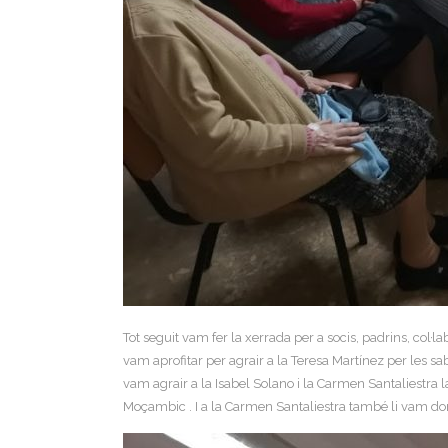
Tot seguit vam fer la xerrada per a socis, padrins, col
vam aprofitar per agrair a la Teresa Martínez per les 
vam agrair a la Isabel Solano i la Carmen Santaliestra
Moçambic . I a la Carmen Santaliestra també li vam don