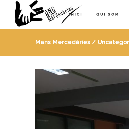
INICI
QUI SOM
Mans Mercedàries
/
Uncategor