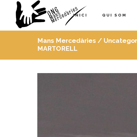
INICI
QUI SOM
Mans Mercedàries
/
Uncategor
MARTORELL