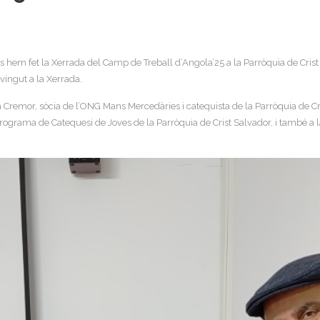
em fet la Xerrada del Camp de Treball d’Angola’25 a la Parròquia de Crist S
vingut a la Xerrada.
Cremor, sòcia de l’ONG Mans Mercedàries i catequista de la Parròquia de Cri
Programa de Catequesi de Joves de la Parròquia de Crist Salvador, i també a 