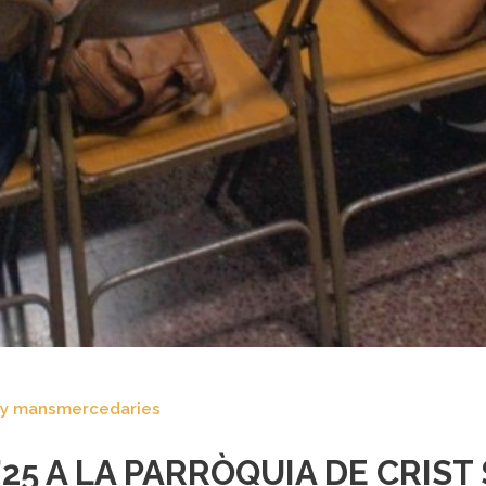
y
mansmercedaries
25 A LA PARRÒQUIA DE CRIST