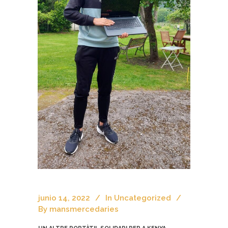
junio 14, 2022
In
Uncategorized
By
mansmercedaries