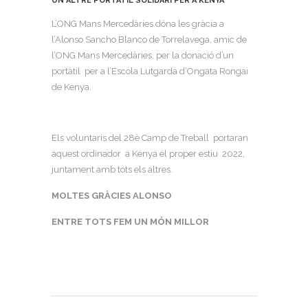
UN ALTRE PORTÀTIL SOLIDARI PER A KENYA
L’ONG Mans Mercedàries dóna les gràcia a
l’Alonso Sancho Blanco de Torrelavega, amic de
l’ONG Mans Mercedàries, per la donació d’un
portàtil per a l’Escola Lutgarda d’Ongata Rongai
de Kenya.
Els voluntaris del 28è Camp de Treball portaran
aquest ordinador a Kenya el proper estiu 2022,
juntament amb tots els altres.
MOLTES GRÀCIES ALONSO
ENTRE TOTS FEM UN MÓN MILLOR