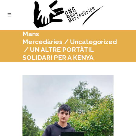
Mans
Mercedàries
/
Uncategorized
/
UN ALTRE PORTÀTIL
SOLIDARI PER A KENYA