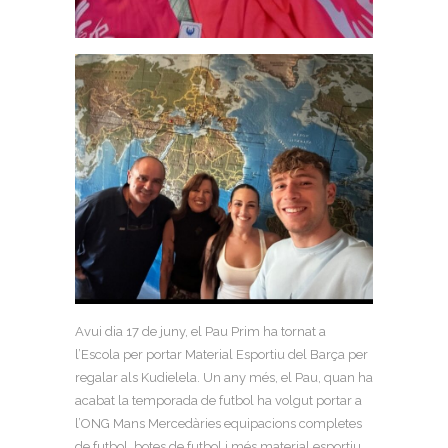
Avui dia 17 de juny, el Pau Prim ha tornat a
l’Escola per portar Material Esportiu del Barça per
regalar als Kudielela. Un any més, el Pau, quan ha
acabat la temporada de futbol ha volgut portar a
l’ONG Mans Mercedàries equipacions completes
de futbol, botes de futbol i més material esportiu