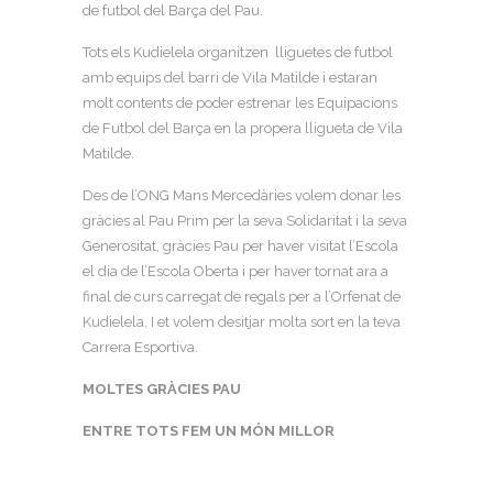
de futbol del Barça del Pau.
Tots els Kudielela organitzen lliguetes de futbol
amb equips del barri de Vila Matilde i estaran
molt contents de poder estrenar les Equipacions
de Futbol del Barça en la propera lligueta de Vila
Matilde.
Des de l’ONG Mans Mercedàries volem donar les
gràcies al Pau Prim per la seva Solidaritat i la seva
Generositat, gràcies Pau per haver visitat l’Escola
el dia de l’Escola Oberta i per haver tornat ara a
final de curs carregat de regals per a l’Orfenat de
Kudielela. I et volem desitjar molta sort en la teva
Carrera Esportiva.
MOLTES GRÀCIES PAU
ENTRE TOTS FEM UN MÓN MILLOR