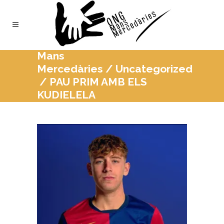
Mans
Mercedàries
/
Uncategorized
/
PAU PRIM AMB ELS
KUDIELELA