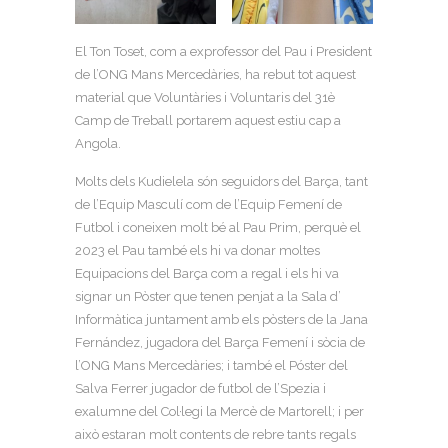
El Ton Toset, com a exprofessor del Pau i President
de l’ONG Mans Mercedàries, ha rebut tot aquest
material que Voluntàries i Voluntaris del 31è
Camp de Treball portarem aquest estiu cap a
Angola.
Molts dels Kudielela són seguidors del Barça, tant
de l’Equip Masculí com de l’Equip Femení de
Futbol i coneixen molt bé al Pau Prim, perquè el
2023 el Pau també els hi va donar moltes
Equipacions del Barça com a regal i els hi va
signar un Pòster que tenen penjat a la Sala d’
Informàtica juntament amb els pòsters de la Jana
Fernández, jugadora del Barça Femení i sòcia de
l’ONG Mans Mercedàries; i també el Póster del
Salva Ferrer jugador de futbol de l’Spezia i
exalumne del Col·legi la Mercè de Martorell; i per
això estaran molt contents de rebre tants regals