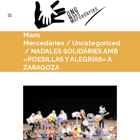
Mans
Mercedàries
/
Uncategorized
/
NADALES SOLIDÀRIES AMB
«POESILLAS Y ALEGRÍAS» A
ZARAGOZA