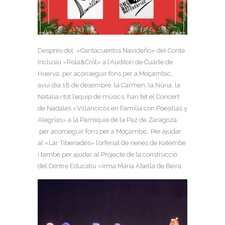
Després del «Cantacuentos Navideño» del Conte
Inclusiu «Rola&Crol» a l’Auditori de Cuarte de
Huerva, per aconseguir fons per a Moçambic,
avui dia 18 de desembre, la Carmen, la Núria, la
Natalia i tot l’equip de músics, han fet el Concert
de Nadales «Villancicos en Familia con Poesillas y
Alegrías» a la Parròquia de la Paz de Zaragoza,
per aconseguir fons per a Moçambic. Per ajudar
al «Lar Tiberìades» l’orfenat de nenes de Katembe
i també per ajudar al Projecte de la construcció
del Centre Educatiu «Irma Maria Abella de Beira.