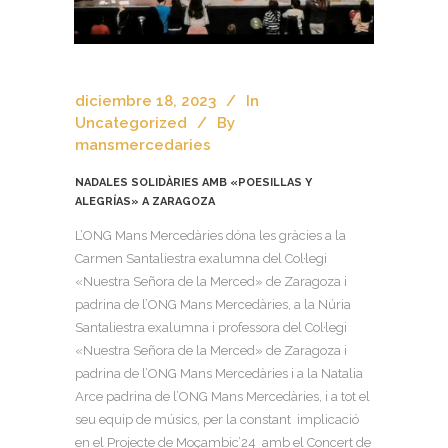
diciembre 18, 2023
In
Uncategorized
By
mansmercedaries
NADALES SOLIDÀRIES AMB «POESILLAS Y
ALEGRÍAS» A ZARAGOZA
L’ONG Mans Mercedàries dóna les gràcies a la
Carmen Santaliestra exalumna del Col·legi
«Nuestra Señora de la Merced» de Zaragoza i
padrina de l’ONG Mans Mercedàries, a la Núria
Santaliestra exalumna i professora del Col·legi
«Nuestra Señora de la Merced» de Zaragoza i
padrina de l’ONG Mans Mercedàries i a la Natalia
Arce padrina de l’ONG Mans Mercedàries, i a tot el
seu equip de músics, per la constant implicació
en el Projecte de Moçambic’24 amb el Concert de