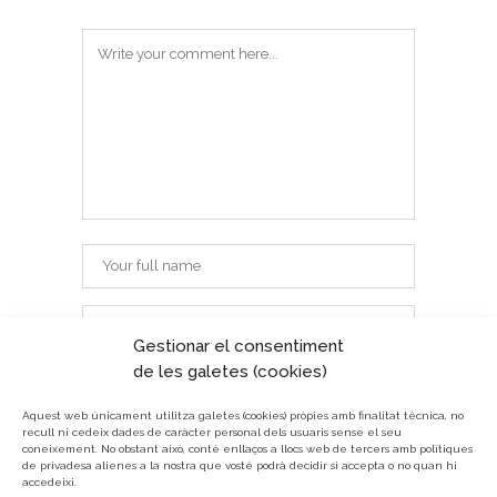
Gestionar el consentiment
de les galetes (cookies)
Aquest web únicament utilitza galetes (cookies) pròpies amb finalitat tècnica, no
recull ni cedeix dades de caràcter personal dels usuaris sense el seu
coneixement.
No obstant això, conté enllaços a llocs web de tercers amb polítiques
de privadesa alienes a la nostra que vostè podrà decidir si accepta o no quan hi
accedeixi.