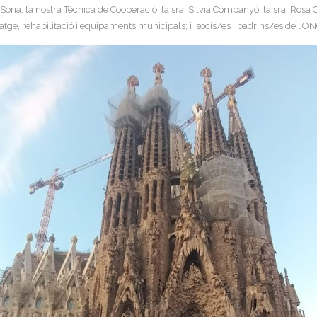
gels Soria; la nostra Tècnica de Cooperació, la sra. Sílvia Companyó; la sra. 
bitatge, rehabilitació i equipaments municipals; i socis/es i padrins/es de