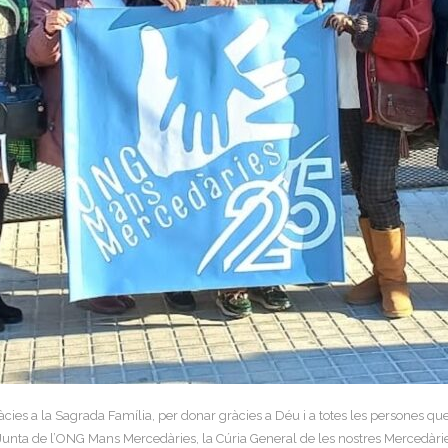
cies a la Sagrada Família, per donar gràcies a Déu i a totes les persones q
 Junta de l’ONG Mans Mercedàries, la Cúria General de les nostres Mercedàri