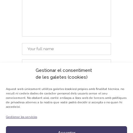
Gestionar el consentiment
de les galetes (cookies)
Aquest web únicament utilitza galetes (cookies) pròpies amb finalitat tècnica, no
recull ni cedeix dades de caràcter personal dels usuaris sense el seu
coneixement.
No obstant això, conté enllaços a llocs web de tercers amb polítiques
de privadesa alienes a la nostra que vostè podrà decidir si accepta o no quan hi
accedeixi.
Gestionar los servicios
© ONG Mans Mercedàries
Política de privacitat
Acceptar