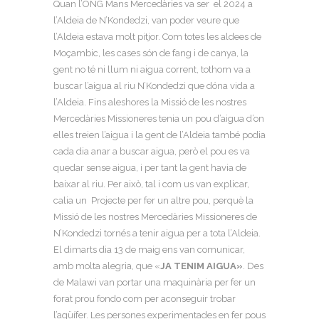
Quan l’ONG Mans Mercedàries va ser el 2024 a
l’Aldeia de N’Kondedzi, van poder veure que
l’Aldeia estava molt pitjor. Com totes les aldees de
Moçambic, les cases són de fang i de canya, la
gent no té ni llum ni aigua corrent, tothom va a
buscar l’aigua al riu N’Kondedzi que dóna vida a
l’Aldeia. Fins aleshores la Missió de les nostres
Mercedàries Missioneres tenia un pou d’aigua d’on
elles treien l’aigua i la gent de l’Aldeia també podia
cada dia anar a buscar aigua, però el pou es va
quedar sense aigua, i per tant la gent havia de
baixar al riu. Per això, tal i com us van explicar,
calia un Projecte per fer un altre pou, perquè la
Missió de les nostres Mercedàries Missioneres de
N’Kondedzi tornés a tenir aigua per a tota l’Aldeia.
El dimarts dia 13 de maig ens van comunicar,
amb molta alegria, que «
JA TENIM AIGUA»
. Des
de Malawi van portar una maquinària per fer un
forat prou fondo com per aconseguir trobar
l’aqüífer. Les persones experimentades en fer pous