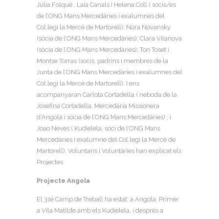
Júlia Folqué , Laia Canals i Helena Coll ( socis/es
de l’ONG Mans Mercedàries i exalumnes del
Col.legi la Mercè de Martorell); Nora Novansky
(sòcia de l’ONG Mans Mercedàries); Clara Vilanova
(sòcia de l’ONG Mans Mercedàries); Ton Toset i
Montse Torras (socis, padrins i membres de la
Junta de l’ONG Mans Mercedàries i exalumnes del
Col.legi la Mercè de Martorell). I ens
acompanyaran Carlota Cortadella ( neboda de la
Josefina Cortadella, Mercedària Missionera
d’Angola i sòcia de l’ONG Mans Mercedàries) ; i
Joao Neves ( Kudielela, soci de l’ONG Mans
Mercedàries i exalumne del Col.legi la Mercè de
Martorell). Voluntaris i Voluntàries han explicat els
Projectes
Projecte Angola
El 31è Camp de Treball ha estat a Angola. Primer
a Vila Matilde amb els Kudielela, i després a