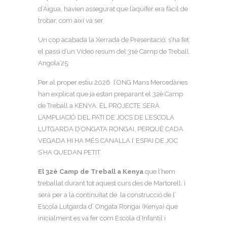
d’Aigua, havien assegurat que l’aqüífer era fàcil de
trobar, com així va ser.
Un cop acabada la Xerrada de Presentació, s’ha fet
el passi d’un Vídeo resum del 31è Camp de Treball
Angola’25.
Per al proper estiu 2026 l’ONG Mans Mercedàries
han explicat que ja estan preparant el 32è Camp
de Treball a KENYA. EL PROJECTE SERÀ
L’AMPLIACIÓ DEL PATI DE JOCS DE L’ESCOLA
LUTGARDA D’ONGATA RONGAI, PERQUÈ CADA
VEGADA HI HA MÉS CANALLA I’ ESPAI DE JOC
S’HA QUEDAN PETIT.
El 32è Camp de Treball a Kenya
que l’hem
treballat durant tot aquest curs des de Martorell, i
serà per a la continuïtat de la construcció de l’
Escola Lutgarda d’ Ongata Rongai (Kenya) que
inicialment es va fer com Escola d’Infantil i