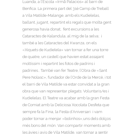
Luanda, a l’Escola «Irmã Palacios» al barri de
Benfica. La primera part del 31è Camp de Treball
a Vila Matilde-Malange, amb els Kudielelas,
ballant, jugant, repartint els regals que molta gent
generosa havia donat, fent excursions a les
Cataractes de Kalandula, al mig de la selva; i
també a les Cataractes del Kwanza, on els
«Xiquets de Kudielela» van tornar a fer una torre
de quatre, un castell que havien estat assajant
moltíssim i repartint les fotos de padrins i
padrines.. També van fer Teatre, l’Obra de «Sant
Pere Nolasc», fundador de l’Orde de la Mercè, i tot
el barri de Vila Matilde va estar convidat a la gran
obra que van representar plegats: Voluntaris/es i
Kudielelas. El Teatre va acabar amb la gran Festa
de Comiat amb la Deliciosa Xocolata Desfeta que
sempre fa la Fina, la Festa d’Aniversari i vam
poder tornar a menjar «bolinhos»,uns dels dolços
més bons del món. Van compartir moments amb
les àvies i avis de Vila Matilde, van tornar a sentir