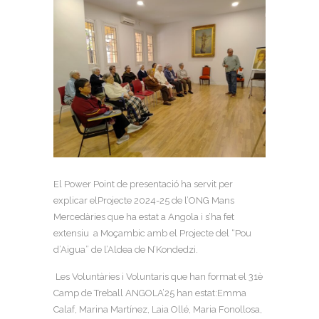
El Power Point de presentació ha servit per
explicar elProjecte 2024-25 de l’ONG Mans
Mercedàries que ha estat a Angola i s’ha fet
extensiu a Moçambic amb el Projecte del “Pou
d’Aigua” de l’Aldea de N’Kondedzi.
Les Voluntàries i Voluntaris que han format el 31è
Camp de Treball ANGOLA’25 han estat:Emma
Calaf, Marina Martínez, Laia Ollé, Maria Fonollosa,