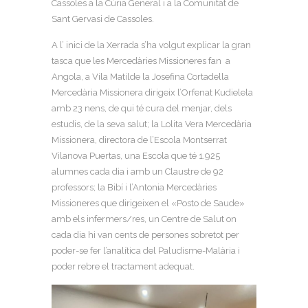
Cassoles a la Cúria General i a la Comunitat de
Sant Gervasi de Cassoles.
A l’ inici de la Xerrada s’ha volgut explicar la gran
tasca que les Mercedàries Missioneres fan a
Angola, a Vila Matilde la Josefina Cortadella
Mercedària Missionera dirigeix l’Orfenat Kudielela
amb 23 nens, de qui té cura del menjar, dels
estudis, de la seva salut; la Lolita Vera Mercedària
Missionera, directora de l’Escola Montserrat
Vilanova Puertas, una Escola que té 1.925
alumnes cada dia i amb un Claustre de 92
professors; la Bibí i l’Antonia Mercedàries
Missioneres que dirigeixen el «Posto de Saude»
amb els infermers/res, un Centre de Salut on
cada dia hi van cents de persones sobretot per
poder-se fer l’analítica del Paludisme-Malària i
poder rebre el tractament adequat.