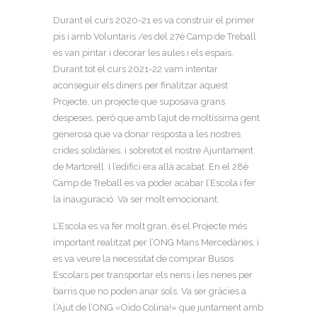
Durant el curs 2020-21 es va construir el primer
pis i amb Voluntaris /es del 27è Camp de Treball
es van pintar i decorar les aules i els espais.
Durant tot el curs 2021-22 vam intentar
aconseguir els diners per finalitzar aquest
Projecte, un projecte que suposava grans
despeses, però que amb l’ajut de moltíssima gent
generosa que va donar resposta a les nostres
crides solidàries, i sobretot el nostre Ajuntament
de Martorell. I l’edifici era allà acabat. En el 28è
Camp de Treball es va poder acabar l’Escola i fer
la inauguració. Va ser molt emocionant.
L’Escola es va fer molt gran, és el Projecte més
important realitzat per l’ONG Mans Mercedàries, i
es va veure la necessitat de comprar Busos
Escolars per transportar els nens i les nenes per
barris que no poden anar sols. Va ser gràcies a
l’Ajut de l’ONG «Oido Colina!» que juntament amb