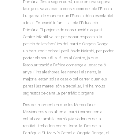
Primària (fins a segon curs), i que en una segona
fase ja es va acabar la construcció de tota l’Escola
Lutgarda, de manera que l’Escola dóna escolaritat
a tota l’Educació Infantil i a tota l’Educació
Primària.El projecte de construcció d’aquest
Centre Infantil va ser per donar resposta a la
petició de les famílies del barri d’Ongata Rongai,
un barri molt pobre i perillós de Nairobi, per poder
portar els seus fills i filles al Centre, ja que
l’escolarització a l’Àfrica comença a l’edat de 6
anys. Fins aleshores, les nenes i els nens, la
majoria, estan sols a casa o pel carrer quan els
pares i les mares són a treballar, i hi ha molts
segrestos de canalla per tràfic d’òrgans.
Des del moment en què les Mercedàries
Missioneres s’instal·len al barri i comencen a
col·laborar amb la parròquia s’adonen de la
realitat i treballen per millorar-la. Des de la
Parròquia St. Mary ‘s Catholic-Ongata Rongai, el