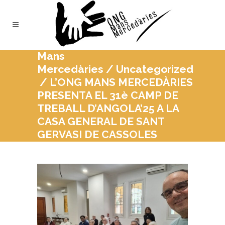
Mans
Mercedàries
/
Uncategorized
/
L’ONG MANS MERCEDÀRIES
PRESENTA EL 31è CAMP DE
TREBALL D’ANGOLA’25 A LA
CASA GENERAL DE SANT
GERVASI DE CASSOLES