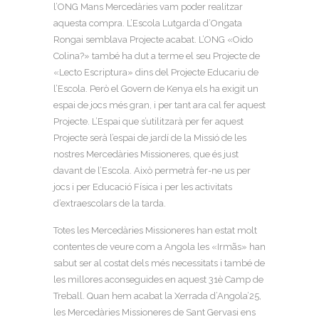
l’ONG Mans Mercedàries vam poder realitzar
aquesta compra. L’Escola Lutgarda d’Ongata
Rongai semblava Projecte acabat. L’ONG «Oido
Colina?» també ha dut a terme el seu Projecte de
«Lecto Escriptura» dins del Projecte Educariu de
l’Escola. Però el Govern de Kenya els ha exigit un
espai de jocs més gran, i per tant ara cal fer aquest
Projecte. L’Espai que s’utilitzarà per fer aquest
Projecte serà l’espai de jardí de la Missió de les
nostres Mercedàries Missioneres, que és just
davant de l’Escola. Això permetrà fer-ne us per
jocs i per Educació Física i per les activitats
d’extraescolars de la tarda.
Totes les Mercedàries Missioneres han estat molt
contentes de veure com a Angola les «Irmãs» han
sabut ser al costat dels més necessitats i també de
les millores aconseguides en aquest 31è Camp de
Treball. Quan hem acabat la Xerrada d’Angola’25,
les Mercedàries Missioneres de Sant Gervasi ens