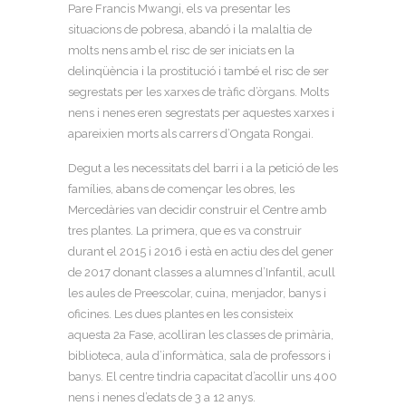
Pare Francis Mwangi, els va presentar les
situacions de pobresa, abandó i la malaltia de
molts nens amb el risc de ser iniciats en la
delinqüència i la prostitució i també el risc de ser
segrestats per les xarxes de tràfic d’òrgans. Molts
nens i nenes eren segrestats per aquestes xarxes i
apareixien morts als carrers d’Ongata Rongai.
Degut a les necessitats del barri i a la petició de les
famílies, abans de començar les obres, les
Mercedàries van decidir construir el Centre amb
tres plantes. La primera, que es va construir
durant el 2015 i 2016 i està en actiu des del gener
de 2017 donant classes a alumnes d’Infantil, acull
les aules de Preescolar, cuina, menjador, banys i
oficines. Les dues plantes en les consisteix
aquesta 2a Fase, acolliran les classes de primària,
biblioteca, aula d’informàtica, sala de professors i
banys. El centre tindria capacitat d’acollir uns 400
nens i nenes d’edats de 3 a 12 anys.