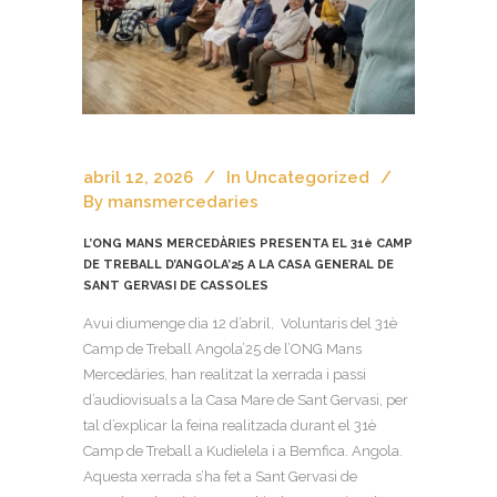
abril 12, 2026
In
Uncategorized
By
mansmercedaries
L’ONG MANS MERCEDÀRIES PRESENTA EL 31è CAMP
DE TREBALL D’ANGOLA’25 A LA CASA GENERAL DE
SANT GERVASI DE CASSOLES
Avui diumenge dia 12 d’abril, Voluntaris del 31è
Camp de Treball Angola’25 de l’ONG Mans
Mercedàries, han realitzat la xerrada i passi
d’audiovisuals a la Casa Mare de Sant Gervasi, per
tal d’explicar la feina realitzada durant el 31è
Camp de Treball a Kudielela i a Bemfica. Angola.
Aquesta xerrada s’ha fet a Sant Gervasi de