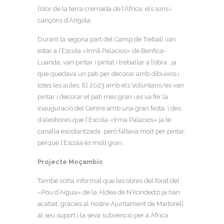
l’olor de la terra cremada de l’Àfrica, els sons i
cançons d’Angola.
Durant la segona part del Camp de Treball van
estar a l’Escola «Irmã Palacios» de Benfica-
Luanda, van pintar i pintat i treballar a l’obra , ja
que quedava un pati per decorar amb dibuixos i
totes les aules. El 2023 amb els Voluntaris/es van
pintar i decorar el pati més gran i es va fer la
inauguració del Centre amb una gran festa, i des
d’aleshores que l’Escola «Irma Palacios» ja té
canalla escolaritzada, però faltava molt per pintar,
perquè l’Escola és molt gran.
Projecte Moçambic
També s0ha informat que les obres del forat del
«Pou d’Aigua» de la Aldea de N’Kondedzi ja han
acabat, gràcies al nostre Ajuntament de Martorell,
al seu suport i la seva subvenció per a Àfrica.