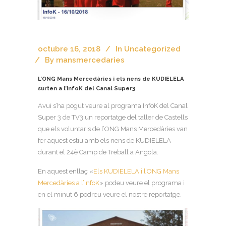
octubre 16, 2018
In
Uncategorized
By
mansmercedaries
L’ONG Mans Mercedàries i els nens de KUDIELELA
surten a l’InfoK del Canal Super3
Avui s’ha pogut veure al programa InfoK del Canal
Super 3 de TV3 un reportatge del taller de Castells
que els voluntaris de l’ONG Mans Mercedàries van
fer aquest estiu amb els nens de KUDIELELA
durant el 24è Camp de Treball a Angola.
En aquest enllaç «
Els KUDIELELA i l’ONG Mans
Mercedàries a l’InfoK
» podeu veure el programa i
en el minut 6 podreu veure el nostre reportatge.