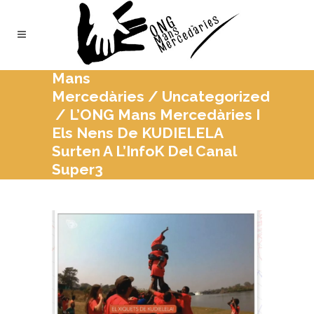
Mans
Mercedàries
/
Uncategorized
/
L’ONG Mans Mercedàries I
Els Nens De KUDIELELA
Surten A L’InfoK Del Canal
Super3