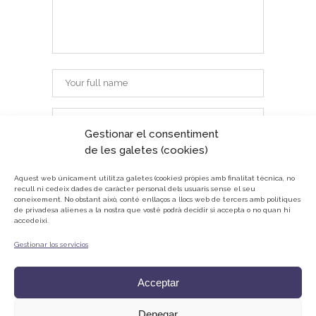
Gestionar el consentiment
de les galetes (cookies)
Aquest web únicament utilitza galetes (cookies) pròpies amb finalitat tècnica, no
recull ni cedeix dades de caràcter personal dels usuaris sense el seu
coneixement.
No obstant això, conté enllaços a llocs web de tercers amb polítiques
de privadesa alienes a la nostra que vostè podrà decidir si accepta o no quan hi
accedeixi.
Gestionar los servicios
© ONG Mans Mercedàries
Política de privacitat
Acceptar
Avís Legal
Cookies
Denegar