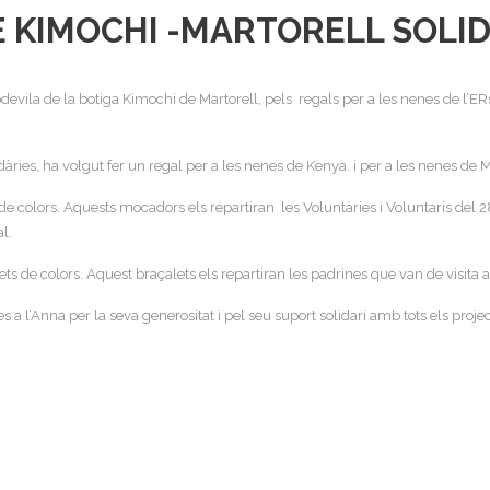
E KIMOCHI -MARTORELL SOLID
vila de la botiga Kimochi de Martorell, pels regals per a les nenes de l’E
ries, ha volgut fer un regal per a les nenes de Kenya. i per a les nenes de
e colors. Aquests mocadors els repartiran les Voluntàries i Voluntaris del 2
l.
s de colors. Aquest braçalets els repartiran les padrines que van de visita al
a l’Anna per la seva generositat i pel seu suport solidari amb tots els proj