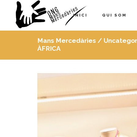
INICI
QUI SOM
Mans Mercedàries
/
Uncategor
ÀFRICA