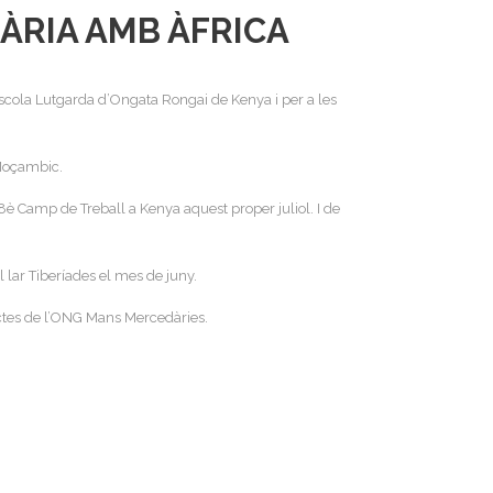
ÀRIA AMB ÀFRICA
Rscola Lutgarda d’Ongata Rongai de Kenya i per a les
 Moçambic.
8è Camp de Treball a Kenya aquest proper juliol. I de
 lar Tiberíades el mes de juny.
ectes de l’ONG Mans Mercedàries.