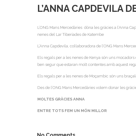
L’ANNA CAPDEVILA D
L’ONG Mans Mercedàries dóna les gràcies a l’Anna Capde
nenes del Lar Tiberíades de Katembe
L’Anna Capdevila, col·laboradora de l’ONG Mans Mercedà
Els regals per a les nenes de Kenya són uns mocadors d
ben segur que estaran molt contentes amb aquest rega
Els regals per a les nenes de Moçambic són uns braçalet
Des de l’ONG Mans Mercedàries volem donar les gràcies 
MOLTES GRÀCIES ANNA
ENTRE TOTS FEM UN MÓN MILLOR
No Comments