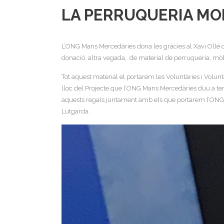
LA PERRUQUERIA MO
L’ONG Mans Mercedàries dona les gràcies al Xavi Ollé de
donació, altra vegada, de material de perruqueria, mòbi
Tot aquest material el portarem les Voluntàries i Volu
lloc del Projecte que l’ONG Mans Mercedàries duu a ter
aquests regals juntament amb els que portarem l’ONG Ma
Lutgarda.