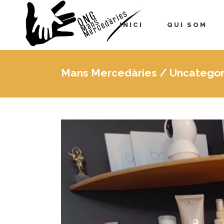
INICI
QUI SOM
Mans Mercedàries
/
Uncategor