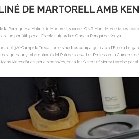
LINÉ DE MARTORELL AMB KE
 la Perruqueria Moliné de Martorell, soci de l’ONG Mans Mercedàries i pare d
ls i un portàtil, per a l’Escola Lutgarda d’Ongata Rongai de Kenya.
ntaris del 32è Camp de Treball en els nostres equipatges cap a l’Escola Lutg
me aquest any: «L’ampliació del Pati de Jocs». Les Professores i Cuineres de
ns Mercedàries per als nens/es, per a les Sisters of Mercy i també per al C