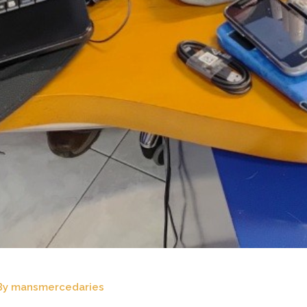
By
mansmercedaries