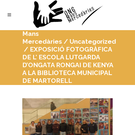
Mans
Mercedàries
/
Uncategorized
/
EXPOSICIÓ FOTOGRÀFICA
DE L’ ESCOLA LUTGARDA
D’ONGATA RONGAI DE KENYA
A LA BIBLIOTECA MUNICIPAL
DE MARTORELL