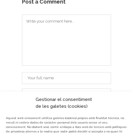
Post a Comment
Gestionar el consentiment
de les galetes (cookies)
Aquest web únicament utilitza galetes (cookies) pròpies amb finalitat tècnica, no
recull ni cedeix dades de caràcter personal dels usuaris sense el seu
coneixement.
No obstant això, conté enllaços a llocs web de tercers amb polítiques
de privadesa alienes a la nostra que vostè podrà decidir si accepta o no quan hi