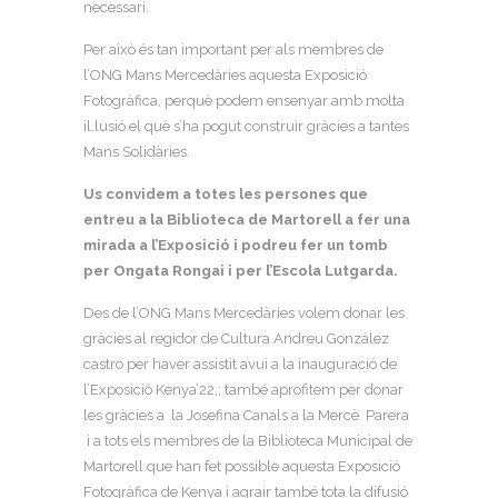
necessari.
Per això és tan important per als membres de
l’ONG Mans Mercedàries aquesta Exposició
Fotogràfica, perquè podem ensenyar amb molta
il.lusió el què s’ha pogut construir gràcies a tantes
Mans Solidàries.
Us convidem a totes les persones que
entreu a la Biblioteca de Martorell a fer una
mirada a l’Exposició i podreu fer un tomb
per Ongata Rongai i per l’Escola Lutgarda.
Des de l’ONG Mans Mercedàries volem donar les
gràcies al regidor de Cultura Andreu González
castro per haver assistit avui a la inauguració de
l’Exposició Kenya’22,; també aprofitem per donar
les gràcies a la Josefina Canals a la Mercè Parera
i a tots els membres de la Biblioteca Municipal de
Martorell que han fet possible aquesta Exposició
Fotogràfica de Kenya i agrair també tota la difusió