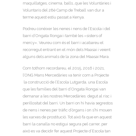
maquillatges, cinema, balls…que les Voluntàries i
Voluntaris del 28è Camp de Treball van dur a
terme aquest estiu passat a Kenya.
Podreu conèixer les nenes i nens de l’Escola i del
barri d’Ongata Rongai i també les «sisters of
mercy». Veureu com és el barri i acabareu el
recorregut entrant en el món dels Maasai i veient
alguns dels animals de la zona del Maasai Mara.
Com tothom recordareu, el 2015, 2016 i 2021,
l’ONG Mans Mercedàries va tenir com a Projecte
la construcció de l’Escola Lutgarda, una Escola
que les famílies del barri d’Ongata Rongai van
demanar a les nostres Mercedàries degut al risc i
perillositat del barri. Un barri on hi havia segrestos
de nens i nenes per tràfic d’òrgans i on s’hi mouen
les xarxes de prostitució. Tot això fa que en aquest
barri la canalla no estigui segura pel carrer, per
això es va decidir fer aquest Projecte d’Escola tan