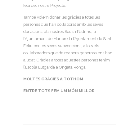
feta del nostre Projecte.
També volem donar les gràcies a totes les
persones que han col·laborat amb les seves
donacions, als nostres Socis i Padrins, a
l’Ajuntament de Martorell i l’Ajuntament de Sant
Feliu per les seves subvencions, a tots els
col.laboradors que de manera generosa ens han
ajudat. Gràcies a totes aquestes persones tenim
l’Escola Lutgarda a Ongata Rongai.
MOLTES GRÀCIES A TOTHOM
ENTRE TOTS FEM UM MÓN MILLOR