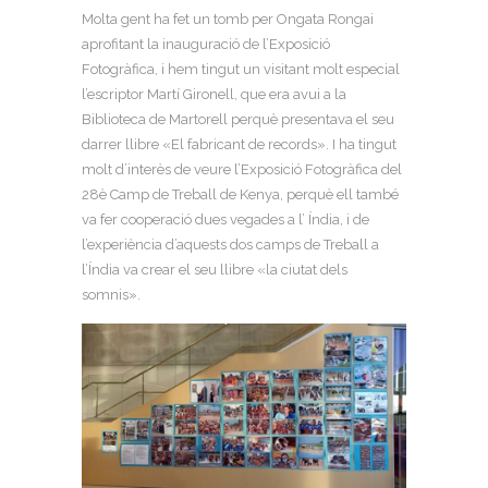
Molta gent ha fet un tomb per Ongata Rongai
aprofitant la inauguració de l’Exposició
Fotogràfica, i hem tingut un visitant molt especial
l’escriptor Martí Gironell, que era avui a la
Biblioteca de Martorell perquè presentava el seu
darrer llibre «El fabricant de records». I ha tingut
molt d’interès de veure l’Exposició Fotogràfica del
28è Camp de Treball de Kenya, perquè ell també
va fer cooperació dues vegades a l’ Índia, i de
l’experiència d’aquests dos camps de Treball a
l’Índia va crear el seu llibre «la ciutat dels
somnis».