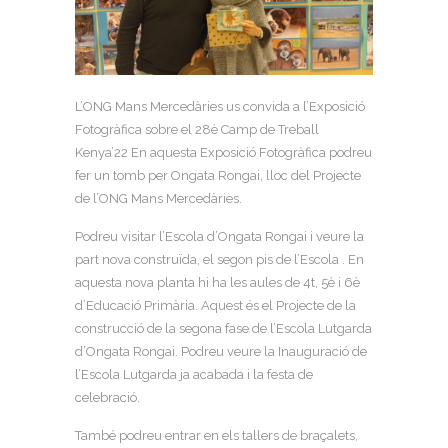
L’ONG Mans Mercedàries us convida a l’Exposició
Fotogràfica sobre el 28è Camp de Treball
Kenya’22 En aquesta Exposició Fotogràfica podreu
fer un tomb per Ongata Rongai, lloc del Projecte
de l’ONG Mans Mercedàries.
Podreu visitar l’Escola d’Ongata Rongai i veure la
part nova construïda, el segon pis de l’Escola . En
aquesta nova planta hi ha les aules de 4t, 5è i 6è
d’Educació Primària. Aquest és el Projecte de la
construcció de la segona fase de l’Escola Lutgarda
d’Ongata Rongai. Podreu veure la Inauguració de
l’Escola Lutgarda ja acabada i la festa de
celebració.
També podreu entrar en els tallers de braçalets,