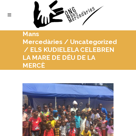
Mans
Mercedàries
/
Uncategorized
/
ELS KUDIELELA CELEBREN
LA MARE DE DÉU DE LA
MERCÈ