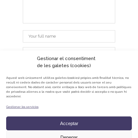
Gestionar el consentiment
de les galetes (cookies)
Aquest web únicament utilitza galetes (cookies) pròpies amb finalitat tècnica, no
recull ni cedeix dades de caràcter personal dels usuaris sense el seu
coneixement.
No obstant això, conté enllaços a llocs web de tercers amb polítiques
de privadesa alienes a la nostra que vostè podrà decidir si accepta o no quan hi
accedeixi.
Gestionar los servicios
© ONG Mans Mercedàries
Política de privacitat
Acceptar
Avís Legal
Cookies
Denegar