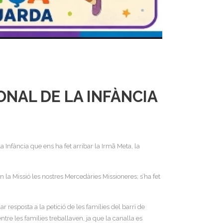
ONAL DE LA INFÀNCIA
nfància que ens ha fet arribar la Irmã Meta, la
en la Missió les nostres Mercedàries Missioneres; s’ha fet
resposta a la petició de les famílies del barri de
tre les famílies treballaven, ja que la canalla es