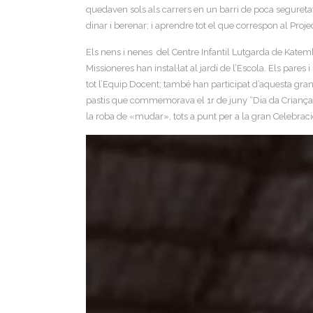
quedaven sols als carrers en un barri de poca seguretat
dinar i berenar; i aprendre tot el que correspon al Proj
Els nens i nenes del Centre Infantil Lutgarda de Katemb
Missioneres han instal·lat al jardí de l’Escola. Els par
tot l’Equip Docent; també han participat d’aquesta gra
pastis que commemorava el 1r de juny “Dia da Criança” D
la roba de «mudar», tots a punt per a la gran Celebraci