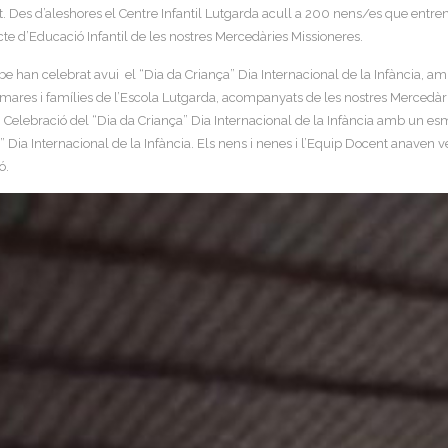
. Des d’aleshores el Centre Infantil Lutgarda acull a 200 nens/es que entren
ecte d’Educació Infantil de les nostres Mercedàries Missioneres.
e han celebrat avui el “Dia da Criança” Dia Internacional de la Infància, am
es i mares i famílies de l’Escola Lutgarda, acompanyats de les nostres Mercedàr
n Celebració del “Dia da Criança” Dia Internacional de la Infància amb un e
ia Internacional de la Infància. Els nens i nenes i l’Equip Docent anaven ve
ó.