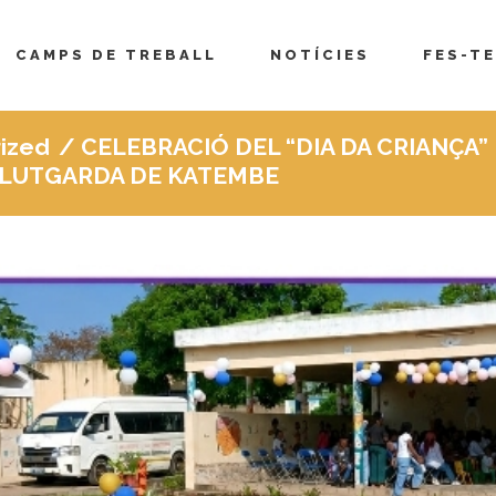
CAMPS DE TREBALL
NOTÍCIES
FES-TE
ized
/
CELEBRACIÓ DEL “DIA DA CRIANÇA”
L LUTGARDA DE KATEMBE