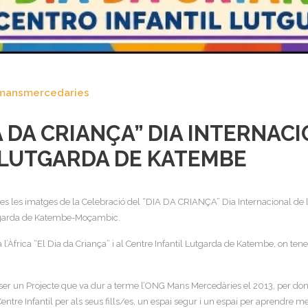
mansmercedaries
 DA CRIANÇA” DIA INTERNACI
 LUTGARDA DE KATEMBE
les imatges de la Celebració del “DIA DA CRIANÇA” Dia Internacional de la I
Lutgarda de Katembe-Moçambic.
 a l’Àfrica “El Dia da Criança” i al Centre Infantil Lutgarda de Katembe, on ten
er un Projecte que va dur a terme l’ONG Mans Mercedàries el 2013, per donar 
re Infantil per als seus fills/es, un espai segur i un espai per aprendre men