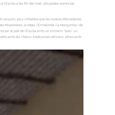
 a l’Escola a les 8h del matí, allà poden esmorzar,
b cançons, jocs i inflables que les nostres Mercedàries
ies Missioneres, la Meta, l’Ermelinda i la Marquinha i de
smorzar al pati de l’Escola amb un immens “bolo” un
stits amb els «fatos» tradicionals africans, altres amb