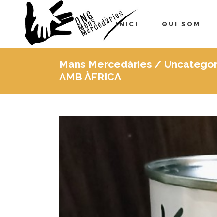
INICI
QUI SOM
Mans Mercedàries
/
Uncategor
AMB ÀFRICA