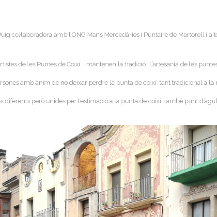
uig col·laboradora amb l’ONG Mans Mercedàries i Puntaire de Martorell i a 
istes de les Puntes de Coixí, i mantenen la tradició i l’artesania de les punte
sones amb ànim de no deixar perdre la punta de coixí, tant tradicional a la n
 diferents però unides per l’estimació a la punta de coixí, també punt d’agul