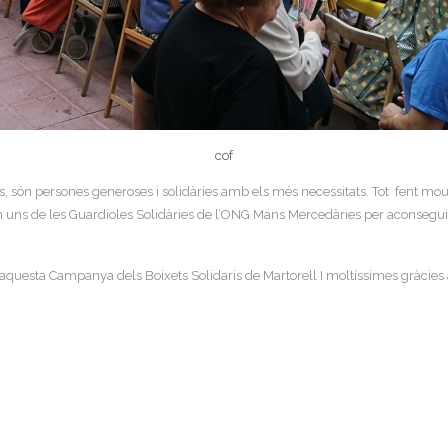
cof
s, són persones generoses i solidàries amb els més necessitats. Tot fent mour
 uns de les Guardioles Solidàries de l’ONG Mans Mercedàries per aconseguir 
’aquesta Campanya dels Boixets Solidaris de Martorell I moltíssimes gràcies a 