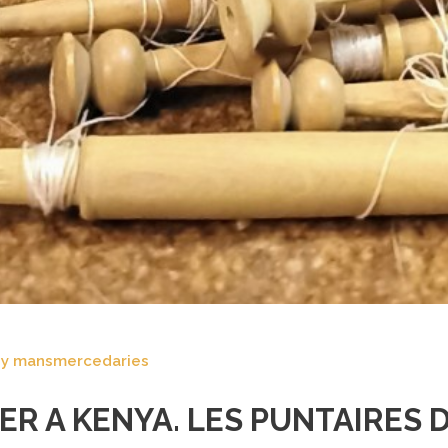
y
mansmercedaries
PER A KENYA. LES PUNTAIRES