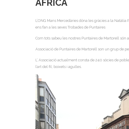
ÀFRICA
L’ONG Mans Mercedàries dóna les gràcies a la Natàlia P
ens fan a les seves Trobades de Puntaires
Com tots sabeu les nostres Puntaires de Martorell són art
Associació de Puntaires de Martorell son un grup de per
L’ Associació actualment consta de 240 sòcies de pobles
l’art del fil, boixets i agulles.